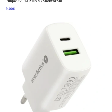
Punjač 5V , 2A 220V s konektorom
9.00
€