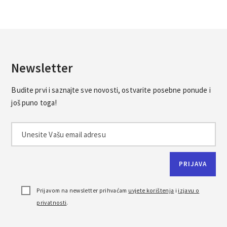
Newsletter
Budite prvi i saznajte sve novosti, ostvarite posebne ponude i
još puno toga!
Prijavom na newsletter prihvaćam
uvjete korištenja
i
izjavu o
privatnosti
.