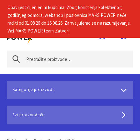
Obavijest cijenjenim kupcima! Zbog korištenja kolektivnog
+385 1 2002 575
godišnjeg odmora, webshop i poslovnica MAKS POWER neće
raditi od 01.08.26 do 16.08.26. Zahvaljujemo se na razumijevanju.
Vaš MAKS POWER team
Zatvori
Kategorije proizvoda
Svi proizvođači