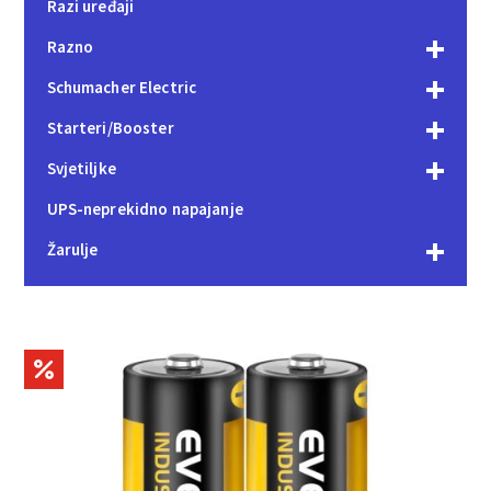
Razi uređaji
Razno
Schumacher Electric
Starteri/Booster
Svjetiljke
UPS-neprekidno napajanje
Žarulje