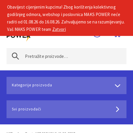
Obavijest cijenjenim kupcima! Zbog korištenja kolektivnog
+385 1 2002 575
godišnjeg odmora, webshop i poslovnica MAKS POWER neće
raditi od 01.08.26 do 16.08.26. Zahvaljujemo se na razumijevanju.
Vaš MAKS POWER team
Zatvori
Kategorije proizvoda
Svi proizvođači