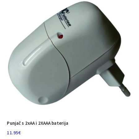
Punjač s 2xAA i 2XAAA baterija
11.95
€