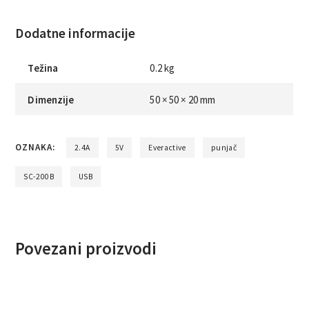
Dodatne informacije
Težina
0.2 kg
Dimenzije
50 × 50 × 20 mm
OZNAKA:
2.4A
5V
Everactive
punjač
SC-200B
USB
Povezani proizvodi