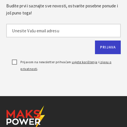
Budite prvi i saznajte sve novosti, ostvarite posebne ponude i
još puno toga!
Prijavom na newsletter prihvaćam
uvjete korištenja
i
izjavu o
privatnosti
.