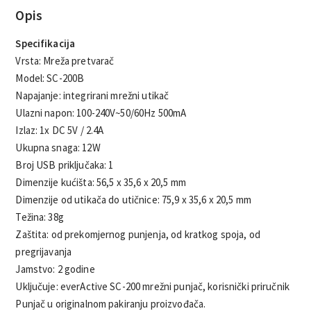
Opis
Specifikacija
Vrsta: Mreža pretvarač
Model: SC-200B
Napajanje: integrirani mrežni utikač
Ulazni napon: 100-240V~50/60Hz 500mA
Izlaz: 1x DC 5V / 2.4A
Ukupna snaga: 12W
Broj USB priključaka: 1
Dimenzije kućišta: 56,5 x 35,6 x 20,5 mm
Dimenzije od utikača do utičnice: 75,9 x 35,6 x 20,5 mm
Težina: 38g
Zaštita: od prekomjernog punjenja, od kratkog spoja, od
pregrijavanja
Jamstvo: 2 godine
Uključuje: everActive SC-200 mrežni punjač, ​​korisnički priručnik
Punjač u originalnom pakiranju proizvođača.