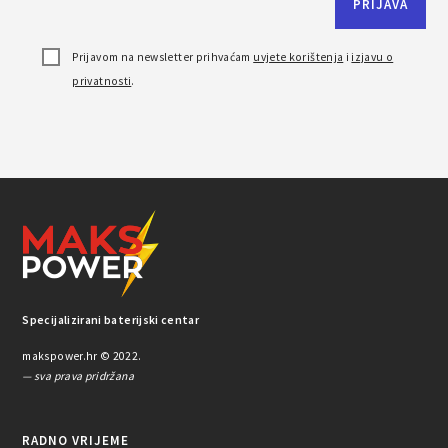
Prijavom na newsletter prihvaćam
uvjete korištenja
i
izjavu o
privatnosti
.
Specijalizirani baterijski centar
makspower.hr © 2022.
— sva prava pridržana
RADNO VRIJEME