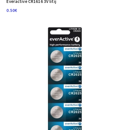
Everactive CR1616 3V litij
0.50
€