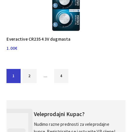
Everactive CR2354 3V dugmasta
1.00
€
1
2
…
4
Veleprodajni Kupac?
Nudimo razne prednosti za veleprodajne
kupce. Registrirajte se i ostvarite VP cijene!