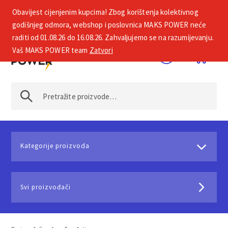
Obavijest cijenjenim kupcima! Zbog korištenja kolektivnog
+385 1 2002 575
godišnjeg odmora, webshop i poslovnica MAKS POWER neće
raditi od 01.08.26 do 16.08.26. Zahvaljujemo se na razumijevanju.
Vaš MAKS POWER team
Zatvori
Kategorije proizvoda
Svi proizvođači