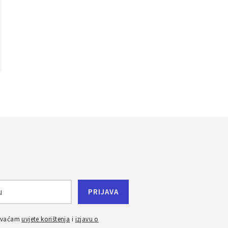
ihvaćam
uvjete korištenja
i
izjavu o