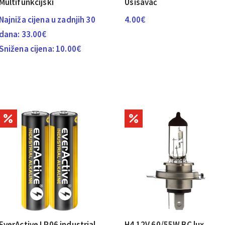
Multifunkcijski
Usisavač
Najniža cijena u zadnjih 30
4.00
€
dana:
33.00
€
Snižena cijena:
10.00
€
EverActive LR06 industrial
H4 12V 60/55W BC lux