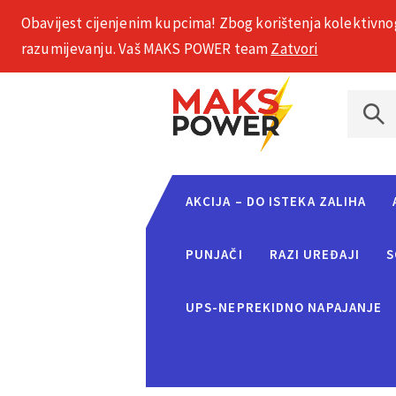
Obavijest cijenjenim kupcima! Zbog korištenja kolektivno
+385 1 2002 575
razumijevanju. Vaš MAKS POWER team
Zatvori
AKCIJA – DO ISTEKA ZALIHA
PUNJAČI
RAZI UREĐAJI
S
UPS-NEPREKIDNO NAPAJANJE