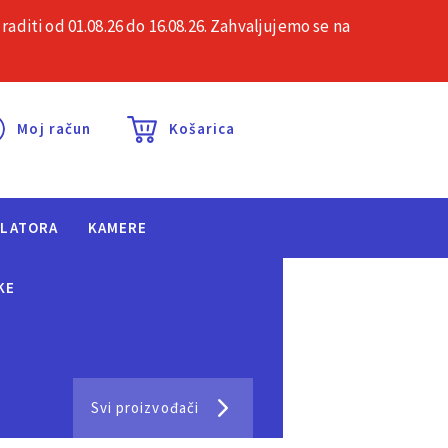
iti od 01.08.26 do 16.08.26. Zahvaljujemo se na
esta pitanja
Kontakt
Moj račun
Košarica
ULATORA
KAMERE
KE
Svi proizvođači