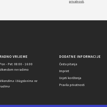
privatnosti
.
RADNO VRIJEME
DODATNE INFORMACIJE
Pon - Pet: 08:00 - 16:00
Česta pitanja
Vikendom ne radimo
Imprint
Uvjeti korištenja
Vikendima i blagdanima ne
Pravila privatnosti
radimo