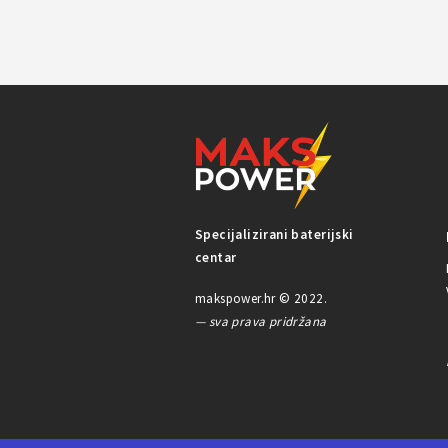
Specijalizirani baterijski
centar
makspower.hr © 2022.
— sva prava pridržana