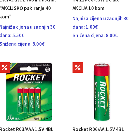
“AKCIJSKO pakiranje 40
AKCIJA 10 kom
kom”
Najniža cijena u zadnjih 30
Najniža cijena u zadnjih 30
dana:
1.00
€
dana:
5.50
€
Snižena cijena:
8.00
€
Snižena cijena:
8.00
€
Rocket R03/AAA 1,5V 4BL
Rocket R06/AA 1,5V 4BL