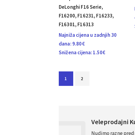
DeLonghi F16 Serie,
F16200, F16231, F16233,
F16301, F16313
Najniža cijena u zadnjih 30
dana:
9.80
€
Snižena cijena:
1.50
€
1
2
Veleprodajni 
Nudimo razne predno