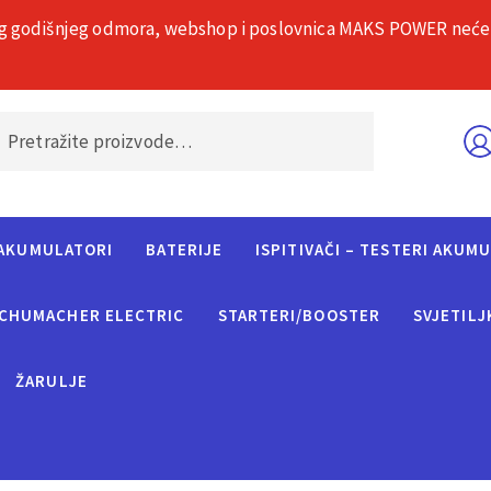
g godišnjeg odmora, webshop i poslovnica MAKS POWER neće rad
O nama
Č
AKUMULATORI
BATERIJE
ISPITIVAČI – TESTERI AKUM
CHUMACHER ELECTRIC
STARTERI/BOOSTER
SVJETILJ
ŽARULJE