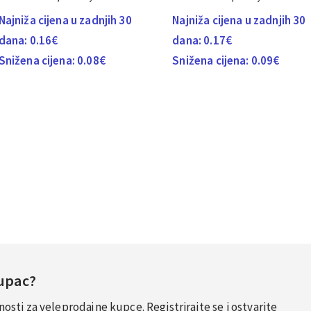
Najniža cijena u zadnjih 30
Najniža cijena u zadnjih 30
dana:
0.16
€
dana:
0.17
€
Snižena cijena:
0.08
€
Snižena cijena:
0.09
€
Kupac?
sti za veleprodajne kupce. Registrirajte se i ostvarite