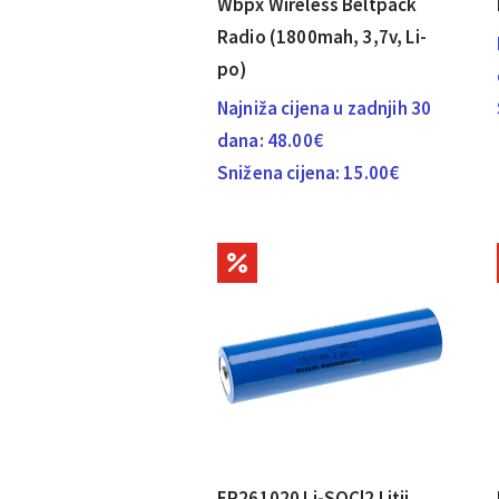
Wbpx Wireless Beltpack
Radio (1800mah, 3,7v, Li-
po)
Najniža cijena u zadnjih 30
dana:
48.00
€
Snižena cijena:
15.00
€
ER261020 Li-SOCl2 Litij