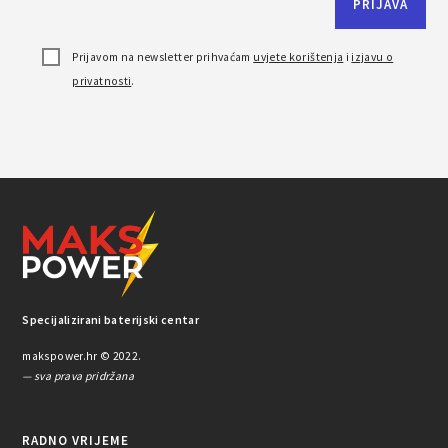
Prijavom na newsletter prihvaćam
uvjete korištenja
i
izjavu o
privatnosti
.
Specijalizirani baterijski centar
makspower.hr © 2022.
— sva prava pridržana
RADNO VRIJEME