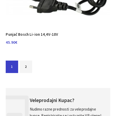
Punjač Bosch Li-ion 14,4V-18V
45.90
€
1
2
Veleprodajni Kupac?
Nudimo razne prednosti za veleprodajne
kupce. Registrirajte se i ostvarite VP cijene!