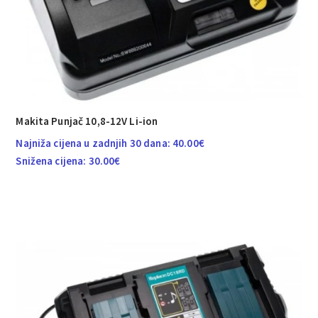
Makita Punjač 10,8-12V Li-ion
Najniža cijena u zadnjih 30 dana:
40.00
€
Snižena cijena:
30.00
€