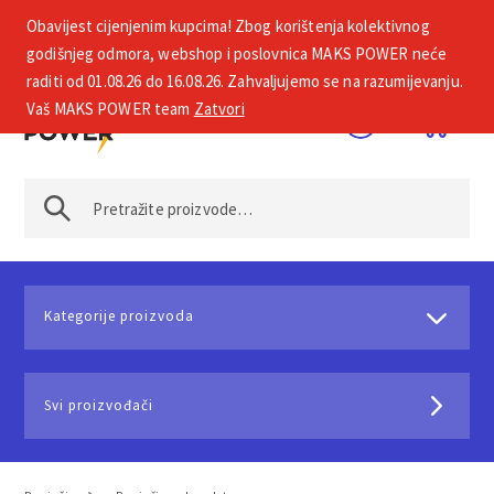
Obavijest cijenjenim kupcima! Zbog korištenja kolektivnog
+385 1 2002 575
godišnjeg odmora, webshop i poslovnica MAKS POWER neće
raditi od 01.08.26 do 16.08.26. Zahvaljujemo se na razumijevanju.
Vaš MAKS POWER team
Zatvori
Kategorije proizvoda
Svi proizvođači