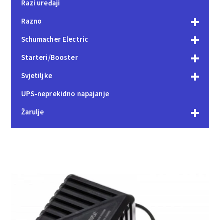
Razi uređaji
Razno
Schumacher Electric
Starteri/Booster
Svjetiljke
UPS-neprekidno napajanje
Žarulje