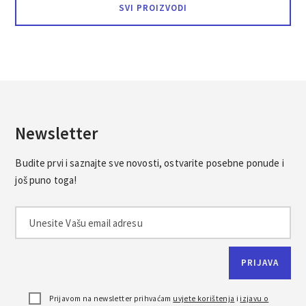
SVI PROIZVODI
Newsletter
Budite prvi i saznajte sve novosti, ostvarite posebne ponude i
još puno toga!
Prijavom na newsletter prihvaćam
uvjete korištenja
i
izjavu o