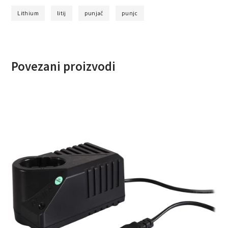
Lithium
litij
punjač
punjc
Povezani proizvodi