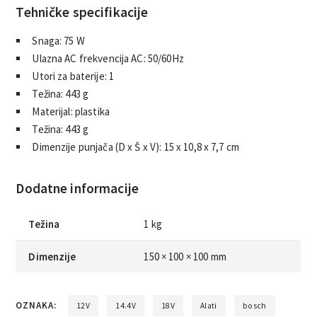
Tehničke specifikacije
Snaga: 75 W
Ulazna AC frekvencija AC: 50/60Hz
Utori za baterije: 1
Težina: 443 g
Materijal: plastika
Težina: 443 g
Dimenzije punjača (D x Š x V): 15 x 10,8 x 7,7 cm
Dodatne informacije
Težina
1 kg
Dimenzije
150 × 100 × 100 mm
OZNAKA:
12V
14.4V
18V
Alati
bosch