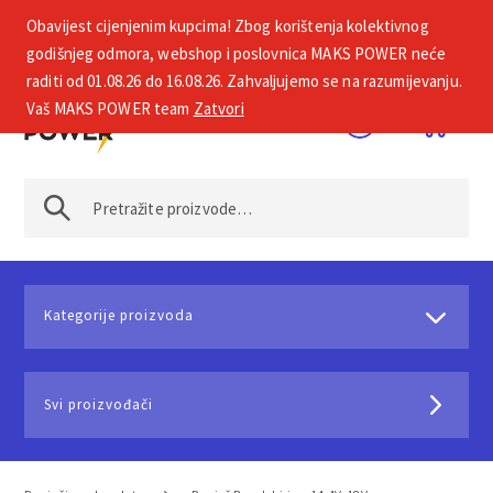
Obavijest cijenjenim kupcima! Zbog korištenja kolektivnog
+385 1 2002 575
godišnjeg odmora, webshop i poslovnica MAKS POWER neće
raditi od 01.08.26 do 16.08.26. Zahvaljujemo se na razumijevanju.
Vaš MAKS POWER team
Zatvori
Kategorije proizvoda
Svi proizvođači