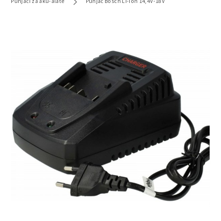
Punjači za aku-alate
Punjač Bosch Li-ion 14,4V-18V