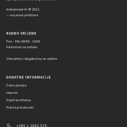
makspower.hr © 2022.
— sva prava pridržana
RADNO VRIJEME
Pon - Pet: 08:00 - 16:00
Vikendom ne radimo
Vikendima i blagdanima ne radimo
DODATNE INFORMACIJE
Česta pitanja
Imprint
Uvjeti korištenja
Pravila privatnosti
+385 1 2002 575