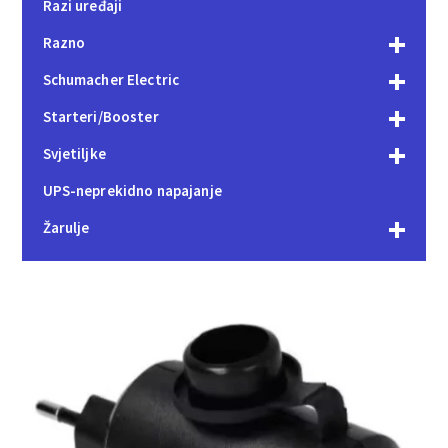
Razi uređaji
Razno
Schumacher Electric
Starteri/Booster
Svjetiljke
UPS-neprekidno napajanje
Žarulje