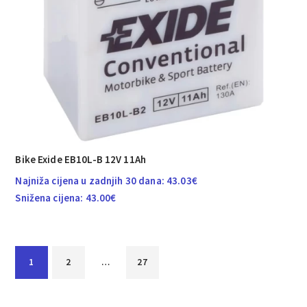
Bike Exide EB10L-B 12V 11Ah
Najniža cijena u zadnjih 30 dana:
43.03
€
Snižena cijena:
43.00
€
1
2
…
27