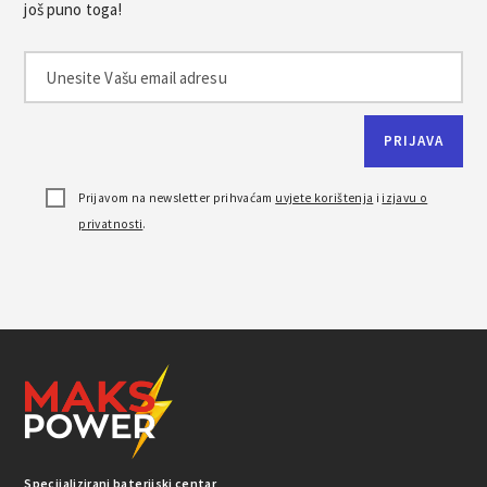
još puno toga!
Prijavom na newsletter prihvaćam
uvjete korištenja
i
izjavu o
privatnosti
.
Specijalizirani baterijski centar