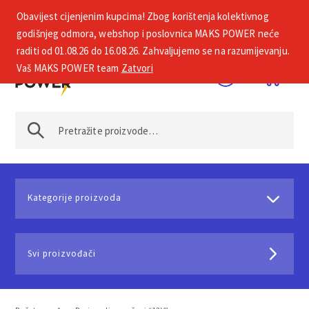
Obavijest cijenjenim kupcima! Zbog korištenja kolektivnog
+385 1 2002 575
godišnjeg odmora, webshop i poslovnica MAKS POWER neće
raditi od 01.08.26 do 16.08.26. Zahvaljujemo se na razumijevanju.
Vaš MAKS POWER team
Zatvori
Kategorije proizvoda
Svi proizvođači