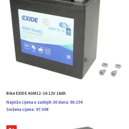
Bike EXIDE AGM12-16 12V 16Ah
Najniža cijena u zadnjih 30 dana:
90.25
€
Snižena cijena:
97.50
€