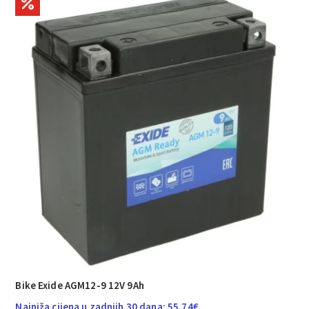
Bike Exide AGM12-9 12V 9Ah
Najniža cijena u zadnjih 30 dana:
55.74
€