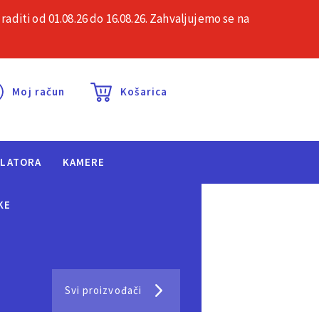
iti od 01.08.26 do 16.08.26. Zahvaljujemo se na
esta pitanja
Kontakt
Moj račun
Košarica
ULATORA
KAMERE
KE
Svi proizvođači