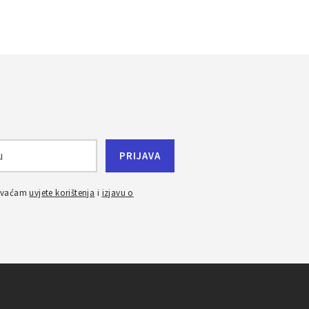
ihvaćam
uvjete korištenja
i
izjavu o