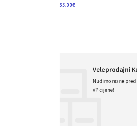
55.00
€
Veleprodajni 
Nudimo razne predno
VP cijene!