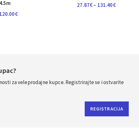
4.5m
Raspon
27.87
€
–
131.40
€
cijena:
120.00
€
od
27.87€
do
131.40€
Kupac?
sti za veleprodajne kupce. Registrirajte se i ostvarite
REGISTRACIJA