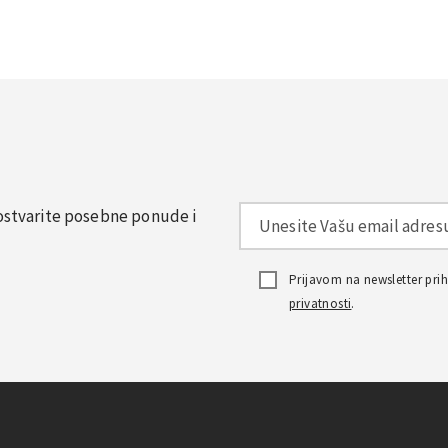
, ostvarite posebne ponude i
Prijavom na newsletter pr
privatnosti
.