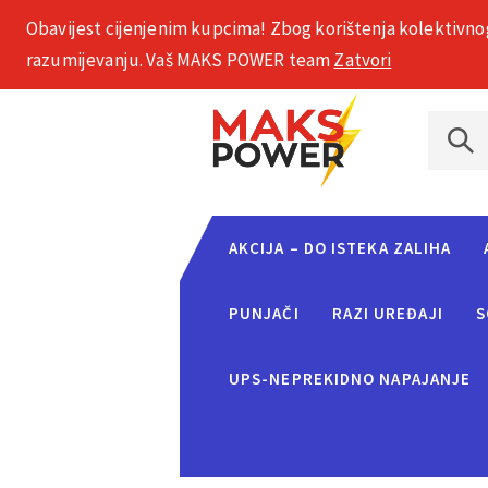
Obavijest cijenjenim kupcima! Zbog korištenja kolektivno
+385 1 2002 575
razumijevanju. Vaš MAKS POWER team
Zatvori
AKCIJA – DO ISTEKA ZALIHA
PUNJAČI
RAZI UREĐAJI
S
UPS-NEPREKIDNO NAPAJANJE