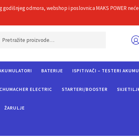
g godišnjeg odmora, webshop i poslovnica MAKS POWER neće rad
O nama
Č
AKUMULATORI
BATERIJE
ISPITIVAČI – TESTERI AKUM
CHUMACHER ELECTRIC
STARTERI/BOOSTER
SVJETILJ
ŽARULJE