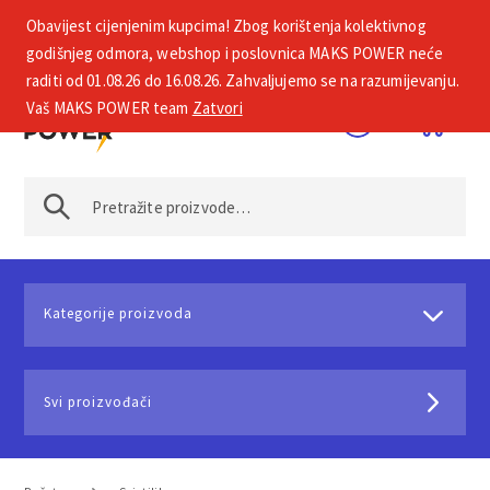
Obavijest cijenjenim kupcima! Zbog korištenja kolektivnog
+385 1 2002 575
godišnjeg odmora, webshop i poslovnica MAKS POWER neće
raditi od 01.08.26 do 16.08.26. Zahvaljujemo se na razumijevanju.
Vaš MAKS POWER team
Zatvori
Kategorije proizvoda
Svi proizvođači