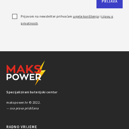
Prijavom na newsletter prihvaćam
uvjete korištenja
i
izjavu o
privatnosti
.
Specijalizirani baterijski centar
makspower.hr © 2022.
— sva prava pridržana
RADNO VRIJEME