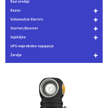
Razi uređaji
Razno
Schumacher Electric
Starteri/Booster
Svjetiljke
UPS-neprekidno napajanje
Žarulje