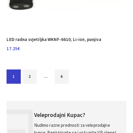
LED radna svjetiljka WKNF-6610, Li-ion, punjiva
17.25
€
1
2
…
6
Veleprodajni Kupac?
Nudimo razne prednosti za veleprodajne
kupce. Registrirajte se i ostvarite VP cijene!