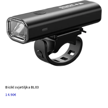
Bicikl svjetiljka BL03
14.90
€