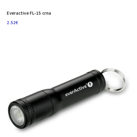
Everactive FL-15 crna
2.52
€