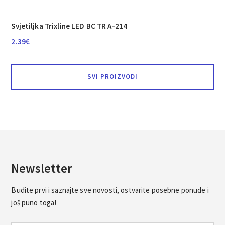
Svjetiljka Trixline LED BC TR A-214
2.39
€
SVI PROIZVODI
Newsletter
Budite prvi i saznajte sve novosti, ostvarite posebne ponude i
još puno toga!