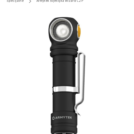
Specijalne
Armytek svjetiljka Wizard C2 P