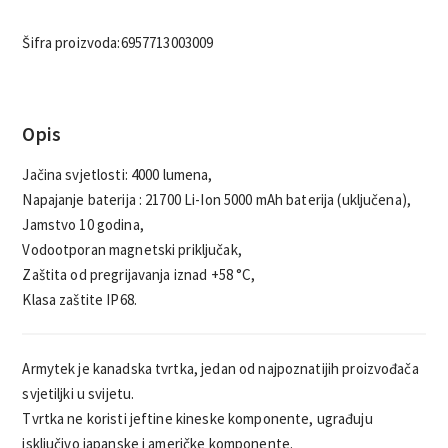
Šifra proizvoda:
6957713003009
Opis
Jačina svjetlosti: 4000 lumena,
Napajanje baterija : 21700 Li-Ion 5000 mAh baterija (uključena),
Jamstvo 10 godina,
Vodootporan magnetski priključak,
Zaštita od pregrijavanja iznad +58 °C,
Klasa zaštite IP68.
Armytek je kanadska tvrtka, jedan od najpoznatijih proizvođača
svjetiljki u svijetu.
Tvrtka ne koristi jeftine kineske komponente, ugrađuju
isključivo japanske i američke komponente.