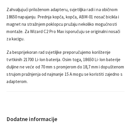
Zahvaljujući priloženom adapteru, svjetiljka radi i na običnom
18650 napajanju. Prednja kopča, kopča, ABM-01 nosač bicikla i
magnet na stražnjem poklopcu pružaju nekoliko mogućnosti
montaže. Za Wizard C2 Pro Max isporučuju se originalni nosači
za kacigu.
Za besprijekoran rad svjetiljke preporučujemo korištenje
tvrtkinih 21700 Li-Ion baterija. Osim toga, 18650 Li-Ion baterije
duljine ne veće od 70 mm s promjerom do 18,7 mm i dopuštenom
strujom pražnjenja od najmanje 15 A mogu se koristiti zajedno s
adapterom.
Dodatne informacije