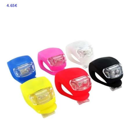
4.65
€