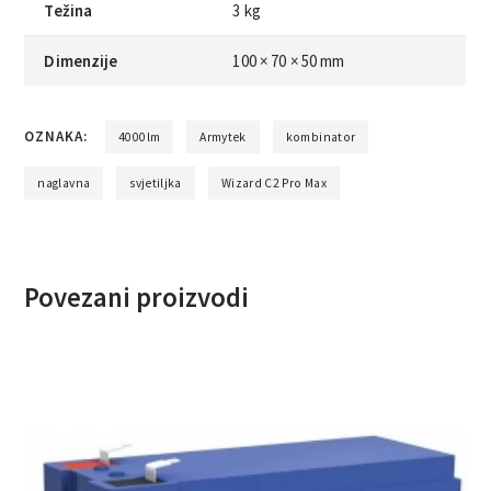
Težina
3 kg
Dimenzije
100 × 70 × 50 mm
OZNAKA:
4000lm
Armytek
kombinator
naglavna
svjetiljka
Wizard C2 Pro Max
Povezani proizvodi