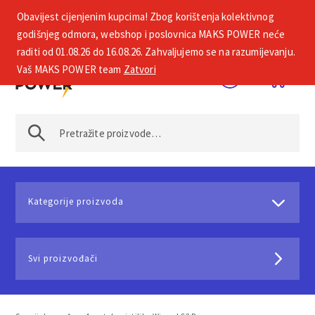
Obavijest cijenjenim kupcima! Zbog korištenja kolektivnog
+385 1 2002 575
godišnjeg odmora, webshop i poslovnica MAKS POWER neće
raditi od 01.08.26 do 16.08.26. Zahvaljujemo se na razumijevanju.
Vaš MAKS POWER team
Zatvori
Kategorije proizvoda
Svi proizvođači