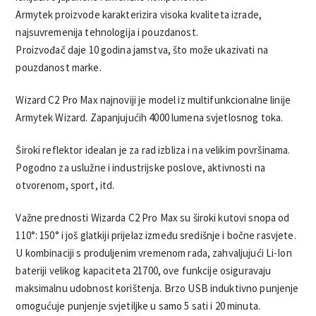
Armytek proizvode karakterizira visoka kvaliteta izrade,
najsuvremenija tehnologija i pouzdanost.
Proizvođač daje 10 godina jamstva, što može ukazivati na
pouzdanost marke.
Wizard C2 Pro Max najnoviji je model iz multifunkcionalne linije
Armytek Wizard. Zapanjujućih 4000 lumena svjetlosnog toka.
Široki reflektor idealan je za rad izbliza i na velikim površinama.
Pogodno za uslužne i industrijske poslove, aktivnosti na
otvorenom, sport, itd.
Važne prednosti Wizarda C2 Pro Max su široki kutovi snopa od
110°: 150° i još glatkiji prijelaz između središnje i bočne rasvjete.
U kombinaciji s produljenim vremenom rada, zahvaljujući Li-Ion
bateriji velikog kapaciteta 21700, ove funkcije osiguravaju
maksimalnu udobnost korištenja. Brzo USB induktivno punjenje
omogućuje punjenje svjetiljke u samo 5 sati i 20 minuta.