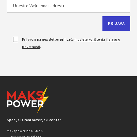
Prijavom na newsletter prihvaćam
uvjete korištenja
i
izjavu o
privatnosti
.
Specijalizirani baterijski centar
makspower.hr © 2022.
— sva prava pridržana