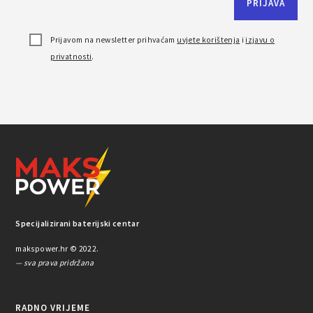
Prijavom na newsletter prihvaćam
uvjete korištenja
i
izjavu o
privatnosti
.
Specijalizirani baterijski centar
makspower.hr © 2022.
— sva prava pridržana
RADNO VRIJEME