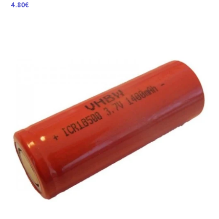
4.80
€