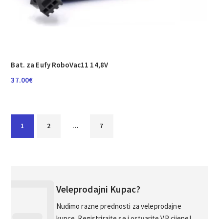
Bat. za Eufy RoboVac11 14,8V
37.00
€
1
2
…
7
Veleprodajni Kupac?
Nudimo razne prednosti za veleprodajne
kupce. Registrirajte se i ostvarite VP cijene!