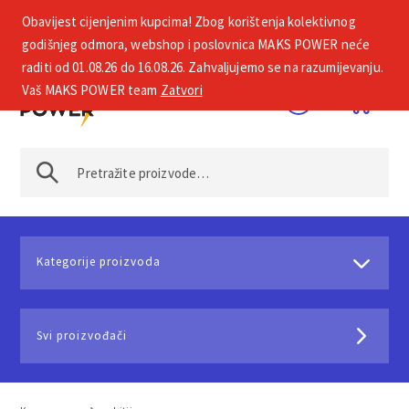
Obavijest cijenjenim kupcima! Zbog korištenja kolektivnog
+385 1 2002 575
godišnjeg odmora, webshop i poslovnica MAKS POWER neće
raditi od 01.08.26 do 16.08.26. Zahvaljujemo se na razumijevanju.
Vaš MAKS POWER team
Zatvori
Kategorije proizvoda
Svi proizvođači