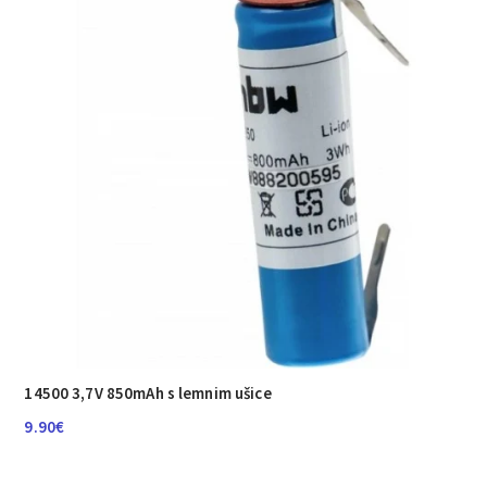
14500 3,7V 850mAh s lemnim ušice
9.90
€