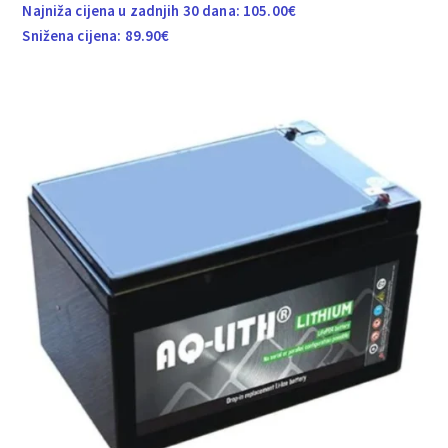
Najniža cijena u zadnjih 30 dana:
105.00
€
Snižena cijena:
89.90
€