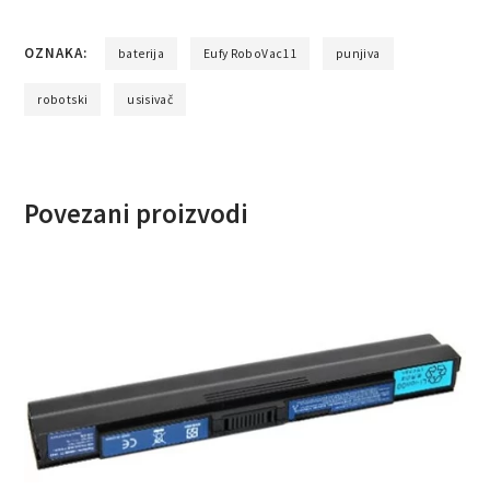
OZNAKA:
baterija
Eufy RoboVac11
punjiva
robotski
usisivač
Povezani proizvodi