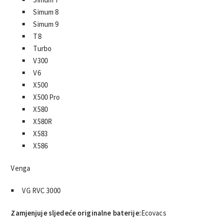
Simum 8
Simum 9
T8
Turbo
V300
V6
X500
X500 Pro
X580
X580R
X583
X586
Venga
VG RVC 3000
Zamjenjuje sljedeće originalne baterije:
Ecovacs