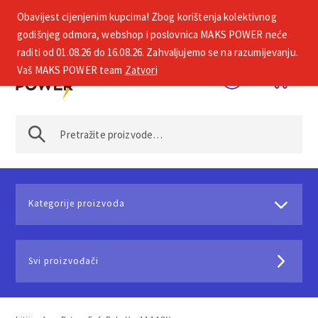
Obavijest cijenjenim kupcima! Zbog korištenja kolektivnog
+385 1 2002 575
godišnjeg odmora, webshop i poslovnica MAKS POWER neće
raditi od 01.08.26 do 16.08.26. Zahvaljujemo se na razumijevanju.
Vaš MAKS POWER team
Zatvori
Kategorije proizvoda
Svi proizvođači