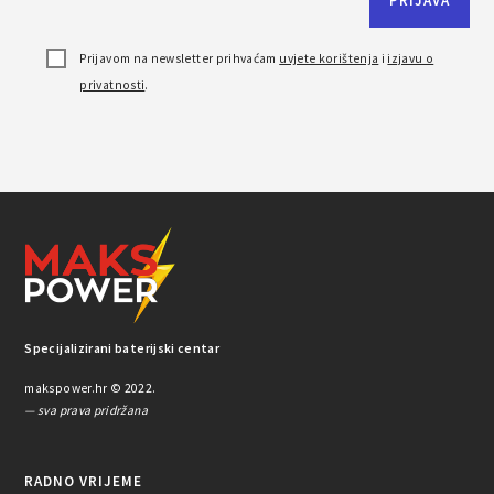
Prijavom na newsletter prihvaćam
uvjete korištenja
i
izjavu o
privatnosti
.
Specijalizirani baterijski centar
makspower.hr © 2022.
— sva prava pridržana
RADNO VRIJEME