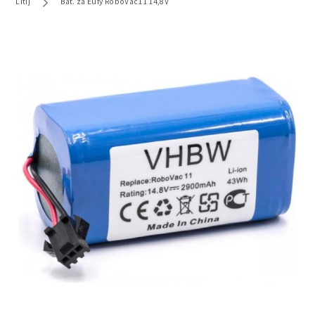
Litij
Bat. za Eufy RoboVac11 14,8V