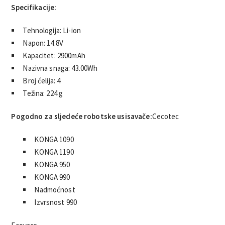
Specifikacije:
Tehnologija: Li-ion
Napon: 14.8V
Kapacitet: 2900mAh
Nazivna snaga: 43.00Wh
Broj ćelija: 4
Težina: 224 g
Pogodno za sljedeće robotske usisavače:
Cecotec
KONGA 1090
KONGA 1190
KONGA 950
KONGA 990
Nadmoćnost
Izvrsnost 990