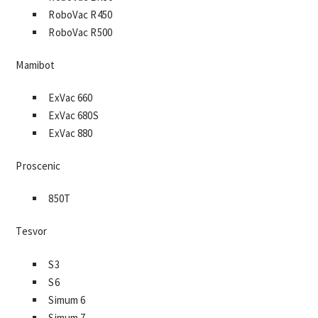
RoboVac R450
RoboVac R500
Mamibot
ExVac 660
ExVac 680S
ExVac 880
Proscenic
850T
Tesvor
S3
S6
Simum 6
Simum 7