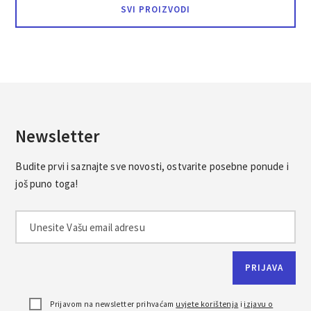
SVI PROIZVODI
Newsletter
Budite prvi i saznajte sve novosti, ostvarite posebne ponude i
još puno toga!
Prijavom na newsletter prihvaćam
uvjete korištenja
i
izjavu o