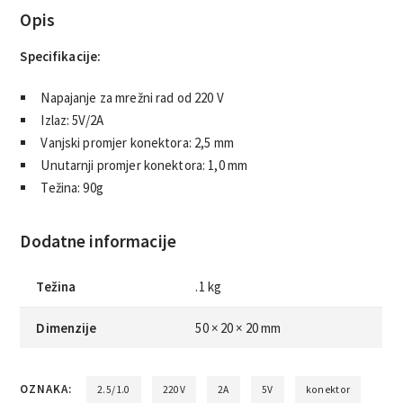
Opis
Specifikacije:
Napajanje za mrežni rad od 220 V
Izlaz: 5V/2A
Vanjski promjer konektora: 2,5 mm
Unutarnji promjer konektora: 1,0 mm
Težina: 90g
Dodatne informacije
Težina
.1 kg
Dimenzije
50 × 20 × 20 mm
OZNAKA:
2.5/1.0
220V
2A
5V
konektor