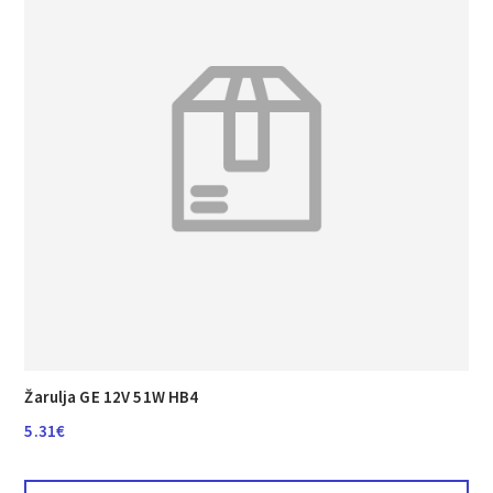
Žarulja GE 12V 51W HB4
5.31
€