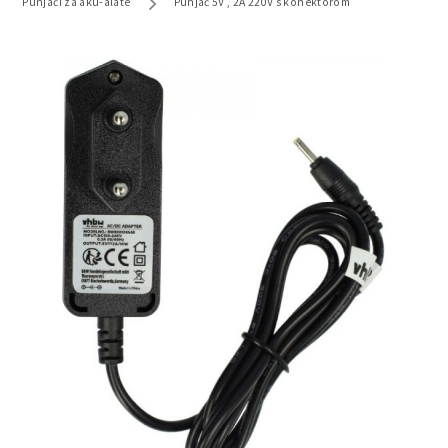
Punjači za aku-alate
Punjač 5V , 2A 220V s konektorom