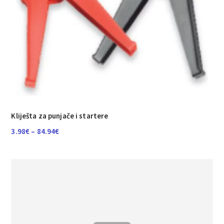
Kliješta za punjače i startere
Raspon
3.98
€
–
84.94
€
cijena:
od
3.98€
do
84.94€