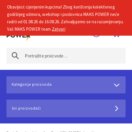
Obavijest cijenjenim kupcima! Zbog korištenja kolektivnog
+385 1 2002 575
godišnjeg odmora, webshop i poslovnica MAKS POWER neće
raditi od 01.08.26 do 16.08.26. Zahvaljujemo se na razumijevanju.
Vaš MAKS POWER team
Zatvori
Kategorije proizvoda
Svi proizvođači