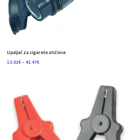
Upaljač za cigarete utičnice
Raspon
13.01
€
–
42.47
€
cijena:
od
13.01€
do
42.47€