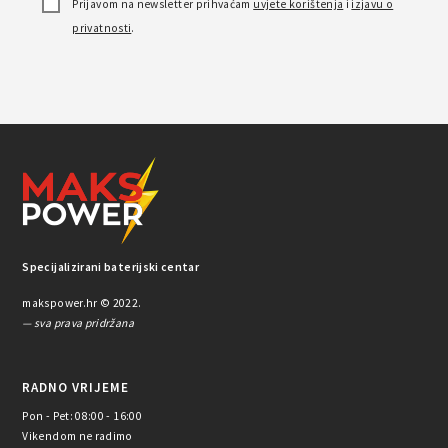
Prijavom na newsletter prihvaćam
uvjete korištenja
i
izjavu o
privatnosti
.
Specijalizirani baterijski centar
makspower.hr © 2022.
— sva prava pridržana
RADNO VRIJEME
Pon - Pet: 08:00 - 16:00
Vikendom ne radimo