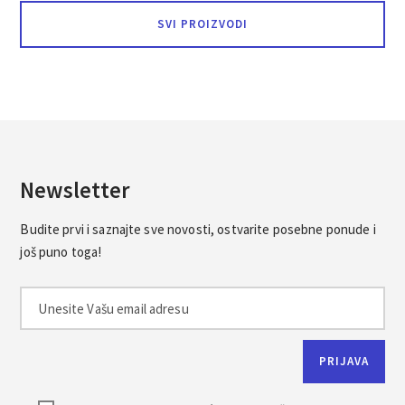
od
SVI PROIZVODI
3.98€
do
84.94€
Newsletter
Budite prvi i saznajte sve novosti, ostvarite posebne ponude i
još puno toga!