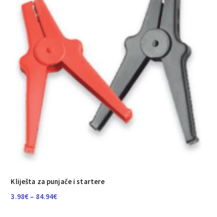
Kliješta za punjače i startere
Raspon
3.98
€
–
84.94
€
cijena: