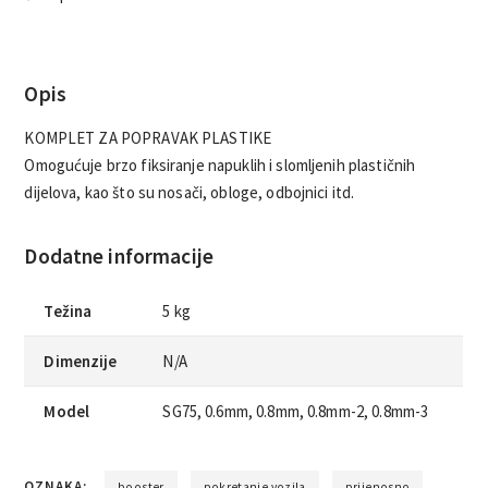
Opis
KOMPLET ZA POPRAVAK PLASTIKE
Omogućuje brzo fiksiranje napuklih i slomljenih plastičnih
dijelova, kao što su nosači, obloge, odbojnici itd.
Dodatne informacije
Težina
5 kg
Dimenzije
N/A
Model
SG75, 0.6mm, 0.8mm, 0.8mm-2, 0.8mm-3
OZNAKA:
booster
pokretanje vozila
prijenosno