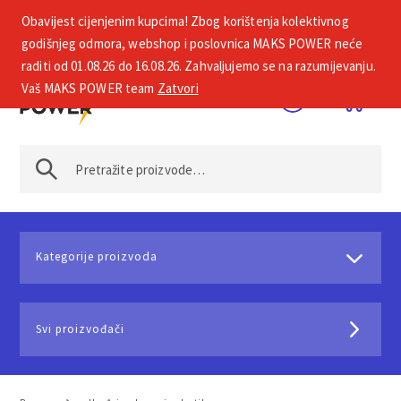
Obavijest cijenjenim kupcima! Zbog korištenja kolektivnog
+385 1 2002 575
godišnjeg odmora, webshop i poslovnica MAKS POWER neće
raditi od 01.08.26 do 16.08.26. Zahvaljujemo se na razumijevanju.
Vaš MAKS POWER team
Zatvori
Kategorije proizvoda
Svi proizvođači