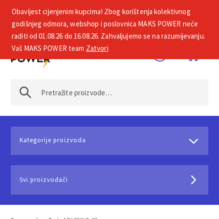
Obavijest cijenjenim kupcima! Zbog korištenja kolektivnog
+385 1 2002 575
godišnjeg odmora, webshop i poslovnica MAKS POWER neće
raditi od 01.08.26 do 16.08.26. Zahvaljujemo se na razumijevanju.
Vaš MAKS POWER team
Zatvori
Kategorije proizvoda
Svi proizvođači