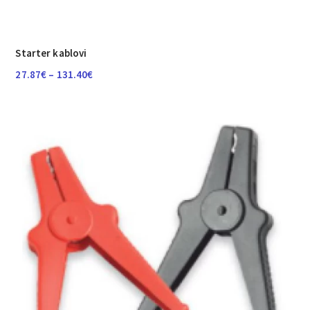
Starter kablovi
Raspon
27.87
€
–
131.40
€
cijena:
od
27.87€
do
131.40€