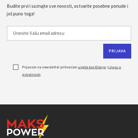
Budite prvi i saznajte sve novosti, ostvarite posebne ponude i
još puno toga!
Prijavom na newsletter prihvaćam
uvjete korištenja
i
izjavu o
privatnosti
.