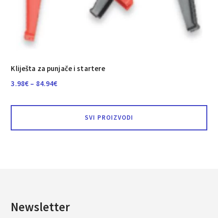
Kliješta za punjače i startere
Raspon
3.98
€
–
84.94
€
cijena:
od
SVI PROIZVODI
3.98€
do
84.94€
Newsletter