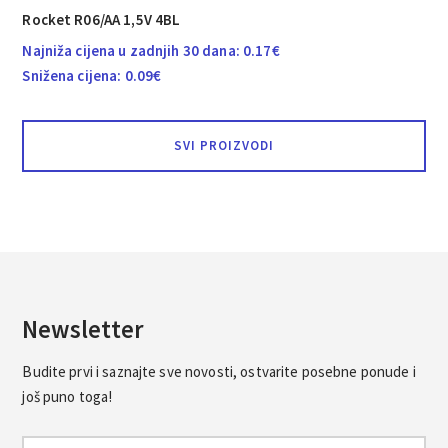
Rocket R06/AA 1,5V 4BL
Najniža cijena u zadnjih 30 dana:
0.17
€
Snižena cijena:
0.09
€
SVI PROIZVODI
Newsletter
Budite prvi i saznajte sve novosti, ostvarite posebne ponude i
još puno toga!