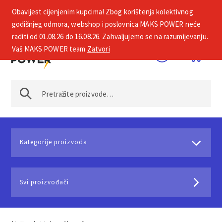
Obavijest cijenjenim kupcima! Zbog korištenja kolektivnog
+385 1 2002 575
godišnjeg odmora, webshop i poslovnica MAKS POWER neće
raditi od 01.08.26 do 16.08.26. Zahvaljujemo se na razumijevanju.
Vaš MAKS POWER team
Zatvori
Kategorije proizvoda
Svi proizvođači