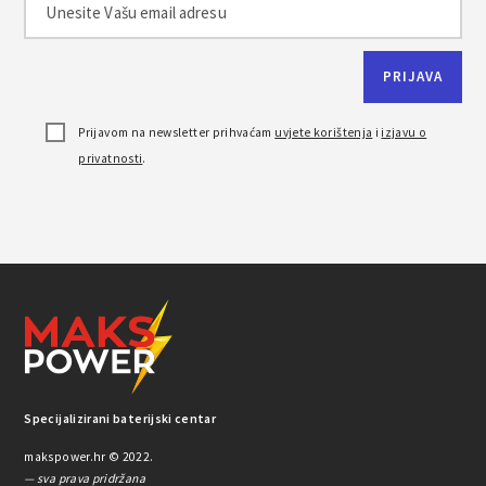
Prijavom na newsletter prihvaćam
uvjete korištenja
i
izjavu o
privatnosti
.
Specijalizirani baterijski centar
makspower.hr © 2022.
— sva prava pridržana