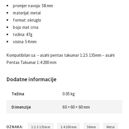
promjer navoja: 58 mm
materijal: metal
format: okruglo
boja: mat crna
težina: 47g
visina: 54 mm
Kompatibilan sa: – asahi pentax takumar 1:2.5 135mm – asahi
Pentax Takumar 1:4 200 mm
Dodatne informacije
Težina
0.05 kg
Dimenzije
60 × 60 × 60 mm
OZNAKA:
1:2.5 135mm
1:4 200mm
58mm
Metal