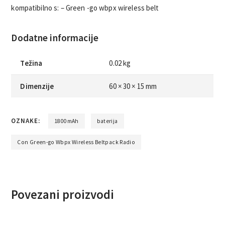
kompatibilno s: – Green -go wbpx wireless belt
Dodatne informacije
Težina
0.02 kg
Dimenzije
60 × 30 × 15 mm
OZNAKE:
1800mAh
baterija
Con Green-go Wbpx Wireless Beltpack Radio
Povezani proizvodi