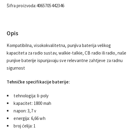
Šifra proizvoda:
4065705442346
Opis
Kompatibilna, visokokvalitetna, punjiva baterija velikog
kapaciteta za radio sustav, walkie-talkie, CB radio ili radio, naše
punjive baterije ispunjavaju sve relevantne zahtjeve za radnu
sigurnost
Tehničke specifikacije baterije:
tehnologija: li-poly
kapacitet: 1800 mah
napon: 3,7 v
energija: 6,66 wh
broj ćelija: 1