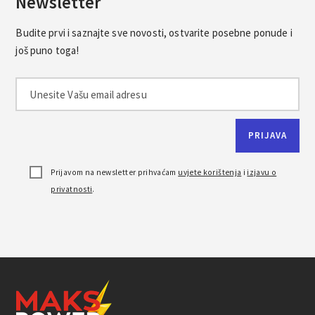
Newsletter
Budite prvi i saznajte sve novosti, ostvarite posebne ponude i
još puno toga!
Prijavom na newsletter prihvaćam
uvjete korištenja
i
izjavu o
privatnosti
.