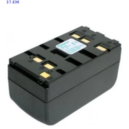
37.83
€