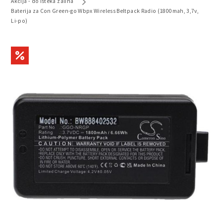
Akcija - do isteka zaliha
Baterija za Con Green-go Wbpx Wireless Beltpack Radio (1800mah, 3,7v,
Li-po)