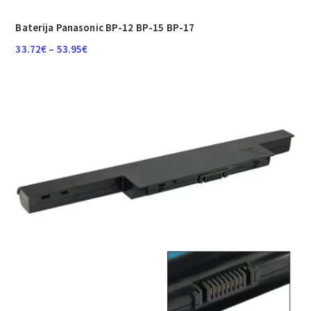
Baterija Panasonic BP-12 BP-15 BP-17
Raspon
33.72
€
–
53.95
€
cijena:
od
33.72€
do
53.95€