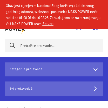
Obavijest cijenjenim kupcima! Zbog korištenja kolektivnog
+385 1 2002 575
godišnjeg odmora, webshop i poslovnica MAKS POWER neće
raditi od 01.08.26 do 16.08.26. Zahvaljujemo se na razumijevanju.
Vaš MAKS POWER team
Zatvori
Kategorije proizvoda
Svi proizvođači