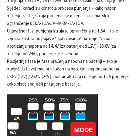
punjenja 10A / 5A / 2A (za 24V baterije maksimalna struja je 5A).
Sljedeći koraci su kontrola procesa punjenja – kako napon
baterije raste, struja punjenja se mijenja (automatsko
ograničenje): 10A-7.5A-5A-4A-3A-2A-1.5A.
U završnoj fazi punjenja struja je ograničena na 1,5A – to je
izvrsna zaštita od pojave “isplinjavanja” baterije. Nakon
postizanja napona od 14,4V (za baterije od 12V) i 28,8V (za
baterije od 24V), punjenje je završeno.
Posljednja faza je faza praćenja napona na bateriji – ako je
punjač duže vrijeme priključen na bateriju i napon padne na
12.8V (12V) / 25.6V (24V), punjač aktivira curenje od 1.5A punjenje
kako biste spriječili pražnjenje baterije.