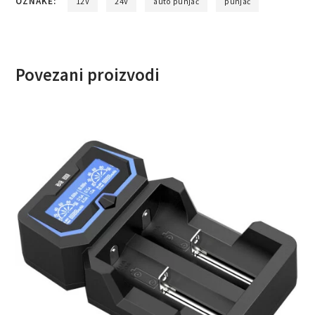
OZNAKE:
12V
24V
auto punjač
punjač
Povezani proizvodi