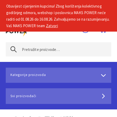
Obavijest cijenjenim kupcima! Zbog korištenja kolektivnog
+385 1 2002 575
godišnjeg odmora, webshop i poslovnica MAKS POWER neće
raditi od 01.08.26 do 16.08.26. Zahvaljujemo se na razumijevanju.
Vaš MAKS POWER team
Zatvori
Kategorije proizvoda
Svi proizvođači