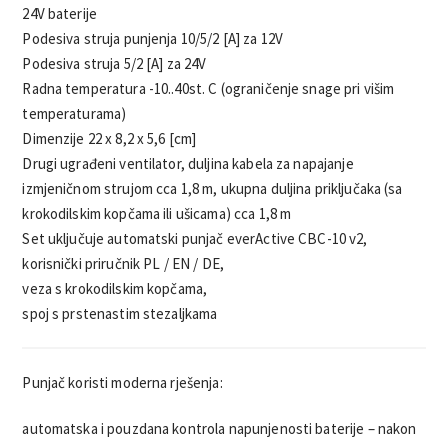
24V baterije
Podesiva struja punjenja 10/5/2 [A] za 12V
Podesiva struja 5/2 [A] za 24V
Radna temperatura -10..40st. C (ograničenje snage pri višim
temperaturama)
Dimenzije 22 x 8,2 x 5,6 [cm]
Drugi ugrađeni ventilator, duljina kabela za napajanje
izmjeničnom strujom cca 1,8 m, ukupna duljina priključaka (sa
krokodilskim kopčama ili ušicama) cca 1,8 m
Set uključuje automatski punjač everActive CBC-10 v2,
korisnički priručnik PL / EN / DE,
veza s krokodilskim kopčama,
spoj s prstenastim stezaljkama
Punjač koristi moderna rješenja:
automatska i pouzdana kontrola napunjenosti baterije – nakon