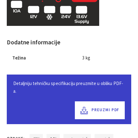
Dodatne informacije
Težina
3 kg
Detaljniju tehničku specifikaciju preuzmite u obliku PDF-
a.
PREUZMI PDF