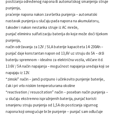
postizanja određenog napona ili automatskog smanjenja struje
punjenja,
praćenje napona nakon završetka punjenja – automatski
nastavak punjenja u slučaju pada napona na akumulatoru,
također i nakon nestanka struje iz AC mreže,
punjač eliminira sulfatizaciju baterija do koje može doći tijekom
punjenja,
način održavanja za 12V / SLA baterije kapaciteta 14-230Ah –
punjač daje konstantan napon od 13,6V uz struju do 5A – drži
bateriju spremnom – idealno za električna vozila, viličare itd.
13.6V / 5A način napajanja – mogućnost napajanja uređaja koji se
napajaju iz 12V.
“zimski” način – jamči potpuno i učinkovito punjenje baterije,
čak i pri vrlo niskim temperaturama okoline
“reactivation / resuscitation” način – poseban način punjenja –
u slučaju ekstremno ispražnjenih baterija, punjač koristi
smanjenu struju punjenja od 1,5A do postizanja sigurnog
napona koji omogućuje brže punjenje – punjač sam odlučuje