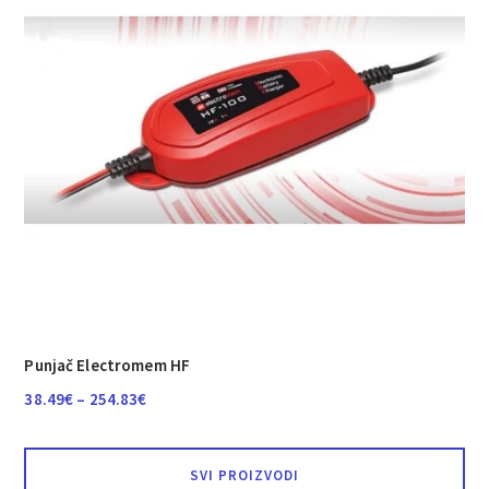
Punjač Electromem HF
Raspon
38.49
€
–
254.83
€
cijena:
od
SVI PROIZVODI
38.49€