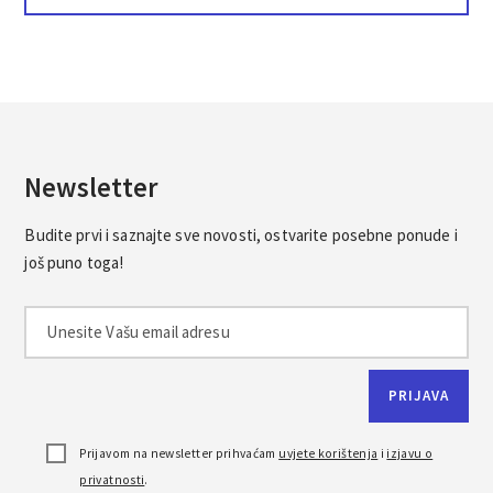
do
254.83€
Newsletter
Budite prvi i saznajte sve novosti, ostvarite posebne ponude i
još puno toga!
Prijavom na newsletter prihvaćam
uvjete korištenja
i
izjavu o
privatnosti
.