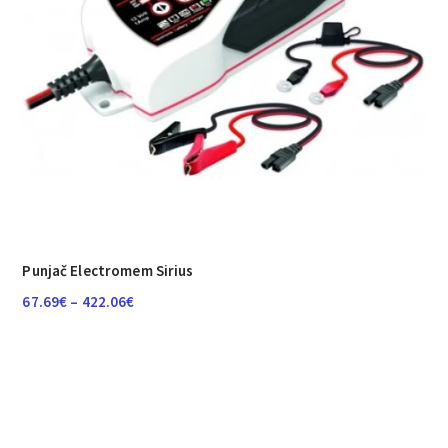
Punjač Electromem Sirius
Raspon
67.69
€
–
422.06
€
cijena:
od
67.69€
do
422.06€