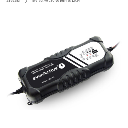
za vozila
Everactive CBC-10 punjač 12/24