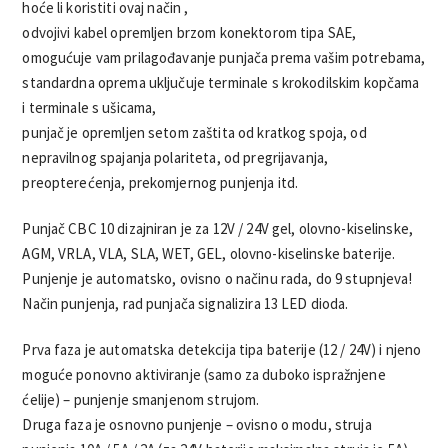
hoće li koristiti ovaj način ,
odvojivi kabel opremljen brzom konektorom tipa SAE,
omogućuje vam prilagođavanje punjača prema vašim potrebama,
standardna oprema uključuje terminale s krokodilskim kopčama
i terminale s ušicama,
punjač je opremljen setom zaštita od kratkog spoja, od
nepravilnog spajanja polariteta, od pregrijavanja,
preopterećenja, prekomjernog punjenja itd.
Punjač CBC 10 dizajniran je za 12V / 24V gel, olovno-kiselinske,
AGM, VRLA, VLA, SLA, WET, GEL, olovno-kiselinske baterije.
Punjenje je automatsko, ovisno o načinu rada, do 9 stupnjeva!
Način punjenja, rad punjača signalizira 13 LED dioda.
Prva faza je automatska detekcija tipa baterije (12 / 24V) i njeno
moguće ponovno aktiviranje (samo za duboko ispražnjene
ćelije) – punjenje smanjenom strujom.
Druga faza je osnovno punjenje – ovisno o modu, struja