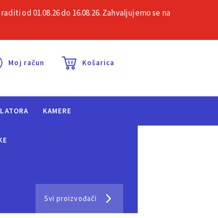
iti od 01.08.26 do 16.08.26. Zahvaljujemo se na
esta pitanja
Kontakt
Moj račun
Košarica
ULATORA
KAMERE
KE
Svi proizvođači