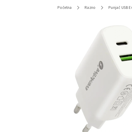
Početna
Razno
Punjač USB E