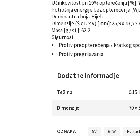
Učinkovitost pri 10% opterećenja
[%]:
Potrošnja energije bez opterećenja
[W]
Dominantna boja:
Bijeli
Dimenzije (Š x D x V)
[mm]:
25,9 x 43,5 x 
Masa
[g / st.]:
62,2
Sigurnost
Protiv preopterećenja / kratkog sp
Protiv pregrijavanja
Dodatne informacije
Težina
0.15 
Dimenzije
70 ×
OZNAKA:
5V
60W
Everac