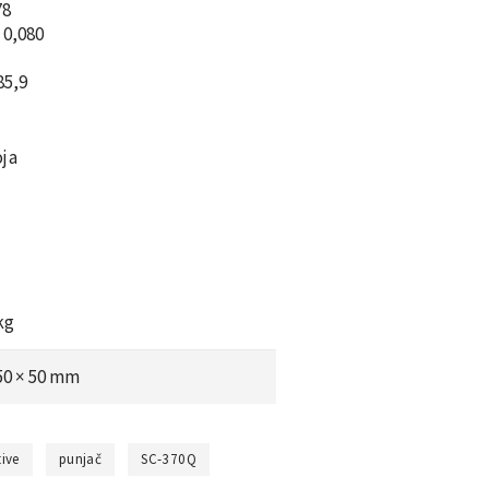
78
:
0,080
85,9
oja
kg
 50 × 50 mm
tive
punjač
SC-370Q