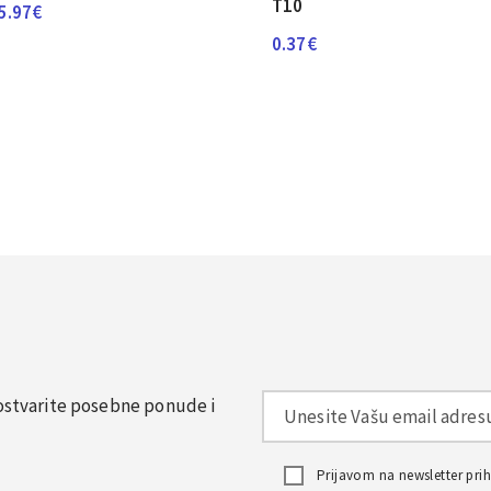
T10
5.97
€
0.37
€
, ostvarite posebne ponude i
Prijavom na newsletter pr