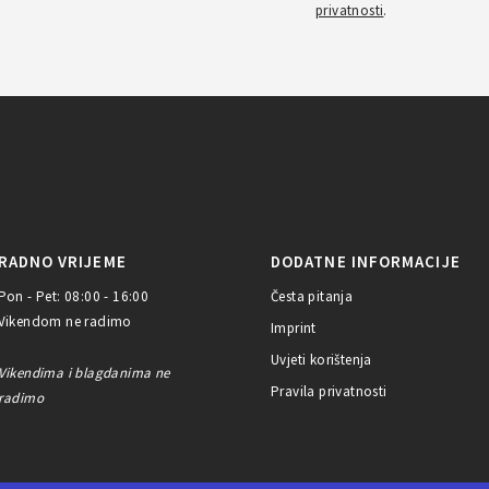
privatnosti
.
RADNO VRIJEME
DODATNE INFORMACIJE
Pon - Pet: 08:00 - 16:00
Česta pitanja
Vikendom ne radimo
Imprint
Uvjeti korištenja
Vikendima i blagdanima ne
Pravila privatnosti
radimo