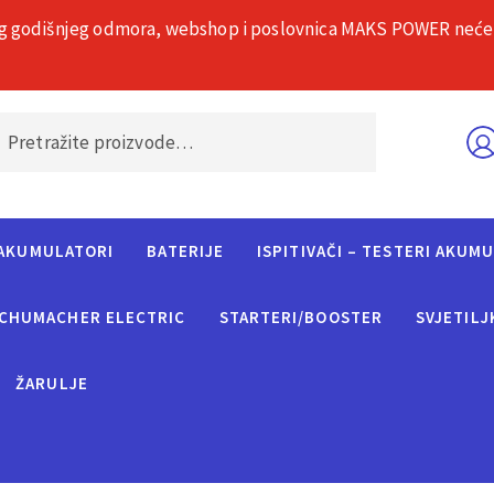
g godišnjeg odmora, webshop i poslovnica MAKS POWER neće rad
O nama
Č
AKUMULATORI
BATERIJE
ISPITIVAČI – TESTERI AKUM
CHUMACHER ELECTRIC
STARTERI/BOOSTER
SVJETILJ
ŽARULJE