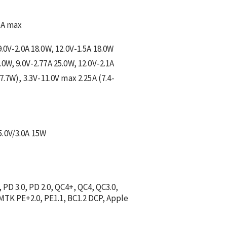
5A max
.0V-2.0A 18.0W, 12.0V-1.5A 18.0W
.0W, 9.0V-2.77A 25.0W, 12.0V-2.1A
7.7W), 3.3V-11.0V max 2.25A (7.4-
5.0V/3.0A 15W
 PD 3.0, PD 2.0, QC4+, QC4, QC3.0,
TK PE+2.0, PE1.1, BC1.2 DCP, Apple