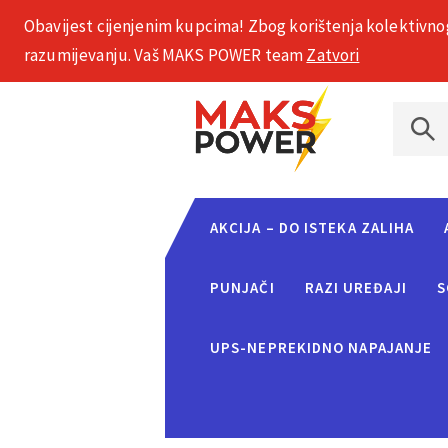
Obavijest cijenjenim kupcima! Zbog korištenja kolektivno
+385 1 2002 575
razumijevanju. Vaš MAKS POWER team
Zatvori
AKCIJA – DO ISTEKA ZALIHA
PUNJAČI
RAZI UREĐAJI
S
UPS-NEPREKIDNO NAPAJANJE