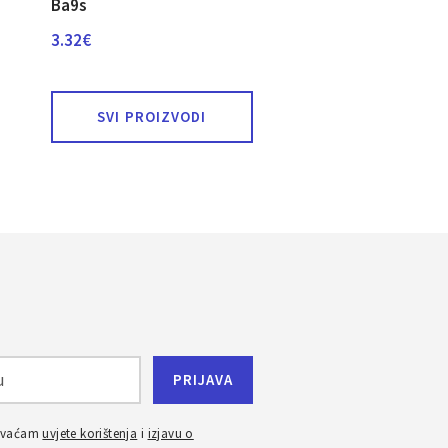
Ba9s
3.32
€
SVI PROIZVODI
ihvaćam
uvjete korištenja
i
izjavu o