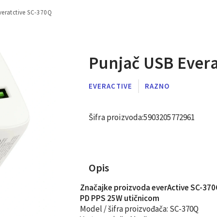
veratctive SC-370Q
Punjač USB Evera
EVERACTIVE
RAZNO
Šifra proizvoda:
5903205772961
Opis
Značajke proizvoda everActive SC-370Q
PD PPS 25W utičnicom
Model / šifra proizvođača:
SC-370Q