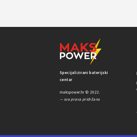
Specijalizirani baterijski
centar
makspower.hr © 2022.
— sva prava pridržana