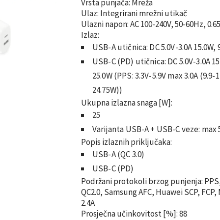
Vrsta punjača:
Mreža
Ulaz:
Integrirani mrežni utikač
Ulazni napon:
AC 100-240V, 50-60Hz, 0.6
Izlaz:
USB-A utičnica: DC 5.0V-3.0A 15.0W, 9
USB-C (PD) utičnica: DC 5.0V-3.0A 15
25.0W
(PPS: 3.3V-5.9V max 3.0A (9.9-1
24.75W))
Ukupna izlazna snaga
[W]:
25
Varijanta USB-A + USB-C veze: max 
Popis izlaznih priključaka:
USB-A (QC 3.0)
USB-C (PD)
Podržani protokoli brzog punjenja:
PPS,
QC2.0, Samsung AFC, Huawei SCP, FCP, M
2.4A
Prosječna učinkovitost
[%]:
88