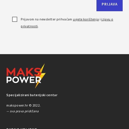
Prijavom na newsletter prihvaćam
uvjete korištenja
i
izjavu o
privatnosti
.
Specijalizirani baterijski centar
makspower.hr © 2022.
— sva prava pridržana