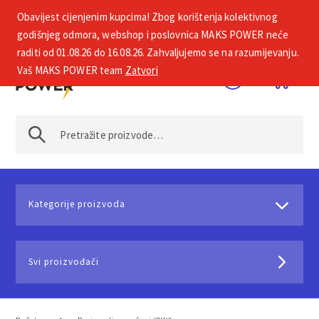
Obavijest cijenjenim kupcima! Zbog korištenja kolektivnog
+385 1 2002 575
godišnjeg odmora, webshop i poslovnica MAKS POWER neće
raditi od 01.08.26 do 16.08.26. Zahvaljujemo se na razumijevanju.
Vaš MAKS POWER team
Zatvori
Kategorije proizvoda
Svi proizvođači