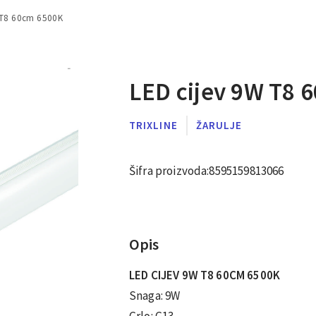
 T8 60cm 6500K
LED cijev 9W T8 
TRIXLINE
ŽARULJE
Šifra proizvoda:
8595159813066
Opis
LED CIJEV 9W T8 60CM 6500K
Snaga: 9W
Grlo: G13