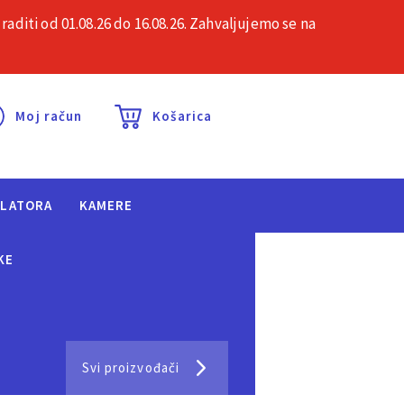
iti od 01.08.26 do 16.08.26. Zahvaljujemo se na
esta pitanja
Kontakt
Moj račun
Košarica
ULATORA
KAMERE
KE
Svi proizvođači