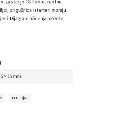
om za starije T8 fluorescentne
iljci, prigušnica i starteri moraju
njeni. Dijagram ožičenja možete
g
 15 × 15 mm
W
LED Cijev