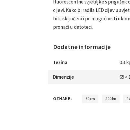
fluorescentne svjetiljke s prigušnic
cijevi. Kako bi radila LED cijev u svjet
biti isključeni i po mogućnosti uklo
pronaći u datoteci.
Dodatne informacije
Težina
0.3 k
Dimenzije
65 ×
OZNAKE:
60cm
800lm
9