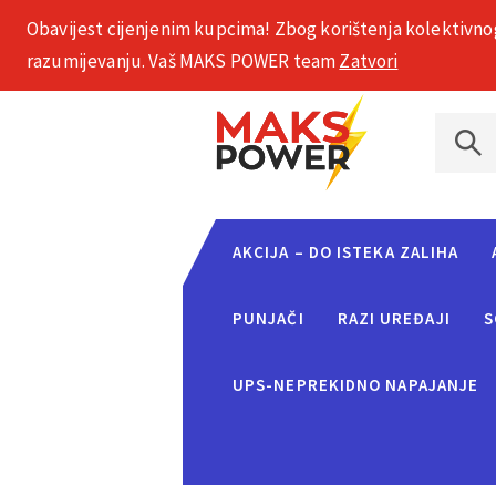
Obavijest cijenjenim kupcima! Zbog korištenja kolektivno
+385 1 2002 575
razumijevanju. Vaš MAKS POWER team
Zatvori
AKCIJA – DO ISTEKA ZALIHA
PUNJAČI
RAZI UREĐAJI
S
UPS-NEPREKIDNO NAPAJANJE