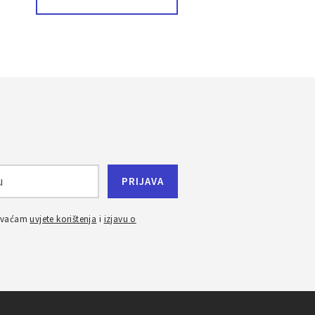
ihvaćam
uvjete korištenja
i
izjavu o