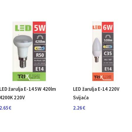
LED žarulja E-14 5W 420lm
LED žarulja E-14 220V
4200K 220V
Svijaća
2.65
€
2.26
€