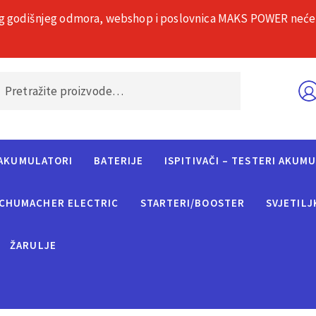
g godišnjeg odmora, webshop i poslovnica MAKS POWER neće rad
O nama
Č
AKUMULATORI
BATERIJE
ISPITIVAČI – TESTERI AKUM
CHUMACHER ELECTRIC
STARTERI/BOOSTER
SVJETILJ
ŽARULJE