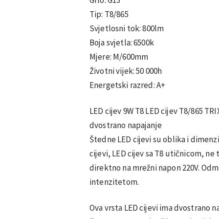
Tip: T8/865
Svjetlosni tok: 800lm
Boja svjetla: 6500k
Mjere: M/600mm
Životni vijek: 50 000h
Energetski razred: A+
LED cijev 9W T8 LED cijev T8/865 TR
dvostrano napajanje
Štedne LED cijevi su oblika i dimenzi
cijevi, LED cijev sa T8 utičnicom, ne 
direktno na mrežni napon 220V. Odm
intenzitetom.
Ova vrsta LED cijevi ima dvostrano n