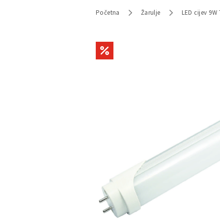
Početna
Žarulje
LED cijev 9W