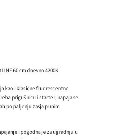
IXLINE 60 cm dnevno 4200K
ja kao i klasične fluorescentne
treba prigušnicu i starter, napaja se
ah po paljenju zasja punim
apajanje i pogodna je za ugradnju u