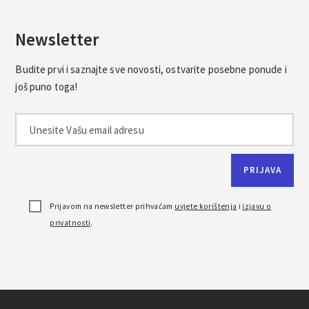
Newsletter
Budite prvi i saznajte sve novosti, ostvarite posebne ponude i
još puno toga!
Prijavom na newsletter prihvaćam
uvjete korištenja
i
izjavu o
privatnosti
.