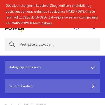
Obavijest cijenjenim kupcima! Zbog korištenja kolektivnog
+385 1 2002 575
godišnjeg odmora, webshop i poslovnica MAKS POWER neće
raditi od 01.08.26 do 16.08.26. Zahvaljujemo se na razumijevanju.
Vaš MAKS POWER team
Zatvori
Kategorije proizvoda
Svi proizvođači