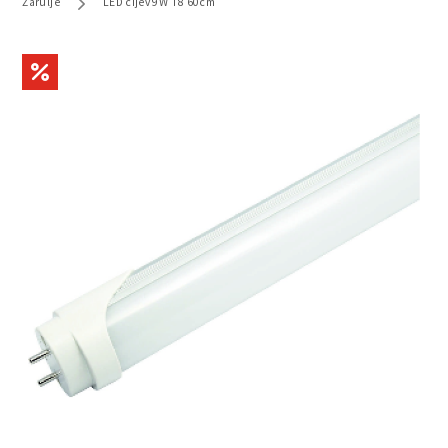
Žarulje
LED cijev 9W T8 60cm