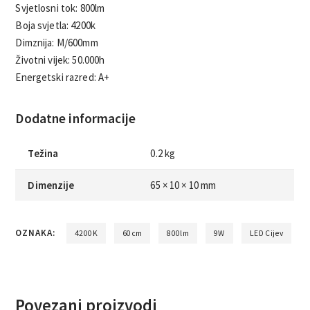
Svjetlosni tok: 800lm
Boja svjetla: 4200k
Dimznija: M/600mm
Životni vijek: 50.000h
Energetski razred: A+
Dodatne informacije
Težina
0.2 kg
Dimenzije
65 × 10 × 10 mm
OZNAKA:
4200K
60cm
800lm
9W
LED Cijev
Povezani proizvodi