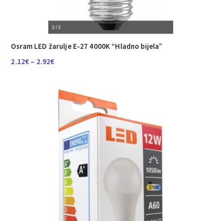
Osram LED žarulje E-27 4000K “Hladno bijela”
Raspon
2.12
€
–
2.92
€
cijena:
od
2.12€
do
2.92€