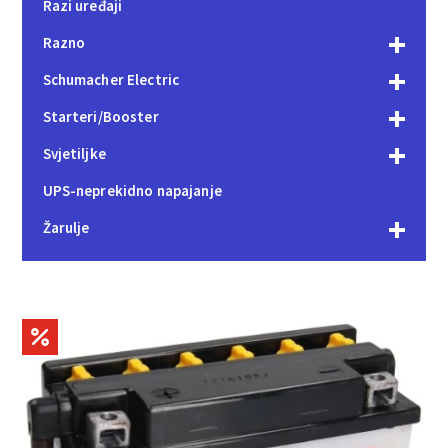
Razi uređaji
Razno
Schumacher Electric
Starteri/Booster
Svjetiljke
UPS-neprekidno napajanje
Žarulje