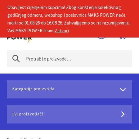
Obavijest cijenjenim kupcima! Zbog korištenja kolektivnog
+385 1 2002 575
godišnjeg odmora, webshop i poslovnica MAKS POWER neće
raditi od 01.08.26 do 16.08.26. Zahvaljujemo se na razumijevanju.
Vaš MAKS POWER team
Zatvori
Kategorije proizvoda
Svi proizvođači