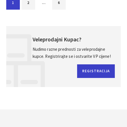
1
2
…
6
Veleprodajni Kupac?
Nudimo razne prednosti za veleprodajne
kupce. Registrirajte se i ostvarite VP cijene!
REGISTRACIJA