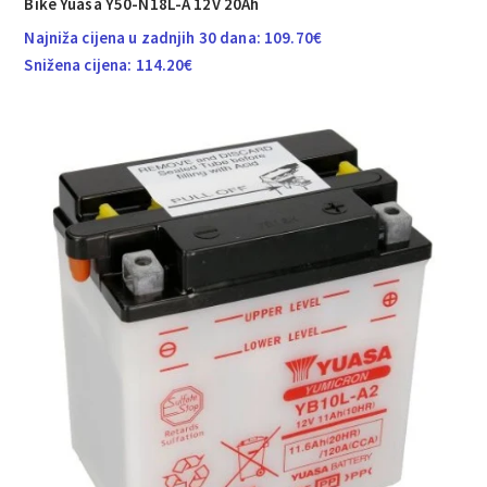
Bike Yuasa Y50-N18L-A 12V 20Ah
Najniža cijena u zadnjih 30 dana:
109.70
€
Snižena cijena:
114.20
€