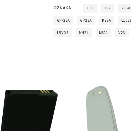
OZNAKA:
1.5V
23A
23Ga
GP-23A
GP23A
K23A
L102
LRVO8
MN21
MS21
V23