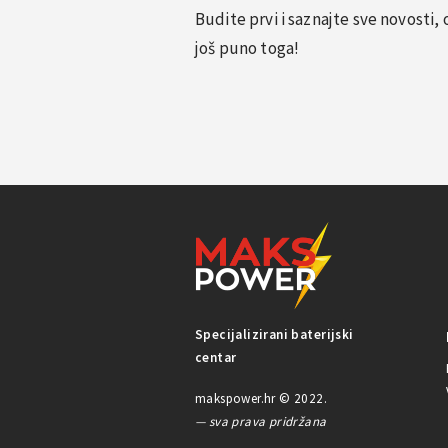
Budite prvi i saznajte sve novosti
još puno toga!
Specijalizirani baterijski
centar
makspower.hr © 2022.
— sva prava pridržana