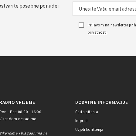
, ostvarite posebne ponude i
Prijavom na newsletter pr
privatnosti
.
RADNO VRIJEME
DODATNE INFORMACIJE
Pon - Pet: 08:00 - 16:00
Česta pitanja
Vikendom ne radimo
Imprint
Uvjeti korištenja
Vikendima i blagdanima ne