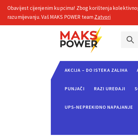
Obavijest cijenjenim kupcima! Zbog korištenja kolektivno
+385 1 2002 575
razumijevanju. Vaš MAKS POWER team
Zatvori
AKCIJA – DO ISTEKA ZALIHA
PUNJAČI
RAZI UREĐAJI
S
UPS-NEPREKIDNO NAPAJANJE