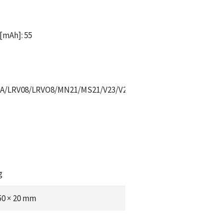
[mAh]:
55
3A/LRV08/LRVO8/MN21/MS21/V23/V23GA/VR22
g
 50 × 20 mm