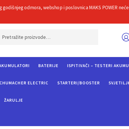
g godišnjeg odmora, webshop i poslovnica MAKS POWER neće rad
O nama
Č
AKUMULATORI
BATERIJE
ISPITIVAČI – TESTERI AKUM
CHUMACHER ELECTRIC
STARTERI/BOOSTER
SVJETILJ
ŽARULJE