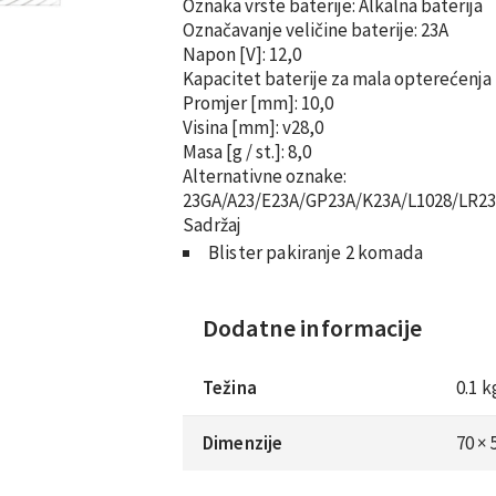
Oznaka vrste baterije:
Alkalna baterija
Označavanje veličine baterije:
23A
Napon
[V]:
12,0
Kapacitet baterije za mala opterećenja
Promjer
[mm]:
10,0
Visina
[mm]: v
28,0
Masa
[g / st.]:
8,0
Alternativne oznake:
23GA/A23/E23A/GP23A/K23A/L1028/LR2
Sadržaj
Blister pakiranje 2 komada
Dodatne informacije
Težina
0.1 k
Dimenzije
70 ×