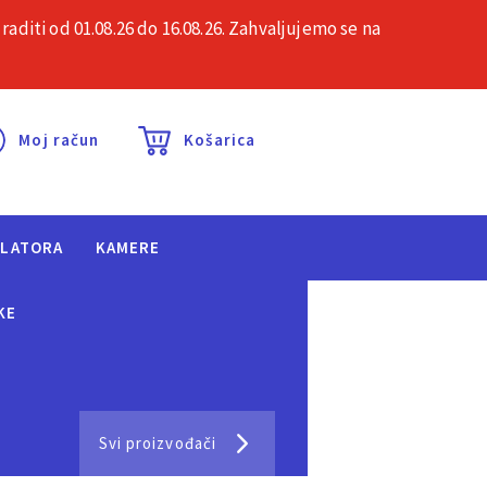
iti od 01.08.26 do 16.08.26. Zahvaljujemo se na
esta pitanja
Kontakt
Moj račun
Košarica
ULATORA
KAMERE
KE
Svi proizvođači