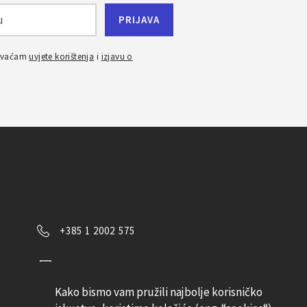
ihvaćam
uvjete korištenja
i
izjavu o
+385 1 2002 575
Kontaktirajte nas
Kako bismo vam pružili najbolje korisničko
Pratite nas