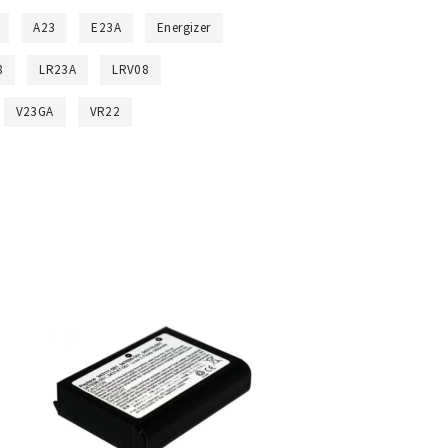
A23
E23A
Energizer
8
LR23A
LRV08
V23GA
VR22