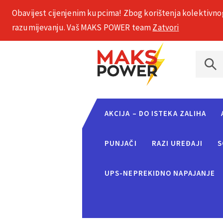
Obavijest cijenjenim kupcima! Zbog korištenja kolektivno
+385 1 2002 575
razumijevanju. Vaš MAKS POWER team
Zatvori
AKCIJA – DO ISTEKA ZALIHA
PUNJAČI
RAZI UREĐAJI
S
UPS-NEPREKIDNO NAPAJANJE