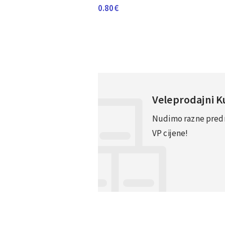
0.80
€
Veleprodajni 
Nudimo razne predno
VP cijene!