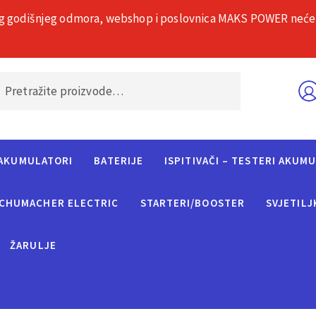
g godišnjeg odmora, webshop i poslovnica MAKS POWER neće rad
O nama
Č
AKUMULATORI
BATERIJE
ISPITIVAČI – TESTERI AKUM
CHUMACHER ELECTRIC
STARTERI/BOOSTER
SVJETILJ
ŽARULJE