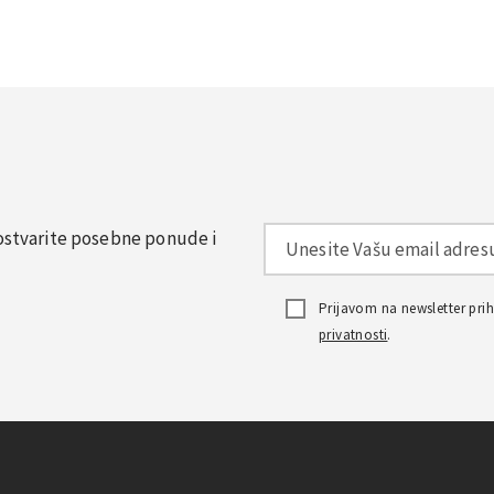
, ostvarite posebne ponude i
Prijavom na newsletter pr
privatnosti
.