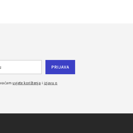
ihvaćam
uvjete korištenja
i
izjavu o