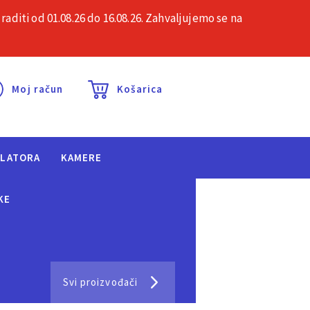
iti od 01.08.26 do 16.08.26. Zahvaljujemo se na
esta pitanja
Kontakt
Moj račun
Košarica
ULATORA
KAMERE
KE
Svi proizvođači