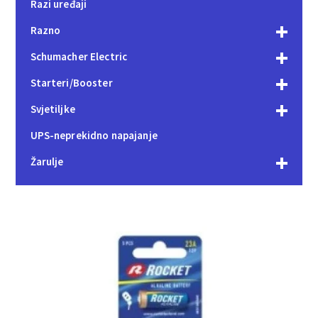
Razi uređaji
Razno
Schumacher Electric
Starteri/Booster
Svjetiljke
UPS-neprekidno napajanje
Žarulje