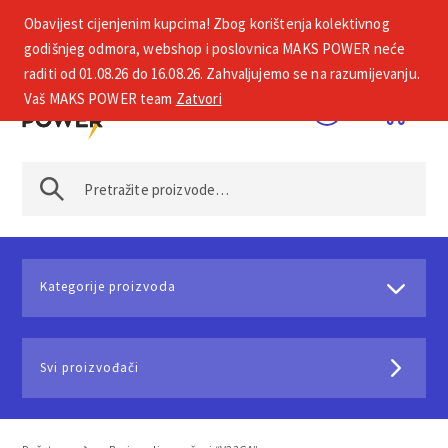
Obavijest cijenjenim kupcima! Zbog korištenja kolektivnog
+385 1 2002 575
godišnjeg odmora, webshop i poslovnica MAKS POWER neće
raditi od 01.08.26 do 16.08.26. Zahvaljujemo se na razumijevanju.
Vaš MAKS POWER team
Zatvori
Kategorije proizvoda
Svi proizvođači