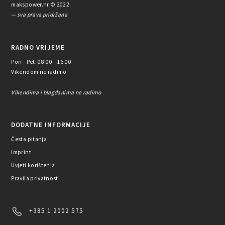
makspower.hr © 2022.
— sva prava pridržana
RADNO VRIJEME
Pon - Pet: 08:00 - 16:00
Vikendom ne radimo
Vikendima i blagdanima ne radimo
DODATNE INFORMACIJE
Česta pitanja
Imprint
Uvjeti korištenja
Pravila privatnosti
+385 1 2002 575