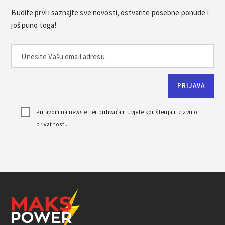
Budite prvi i saznajte sve novosti, ostvarite posebne ponude i
još puno toga!
Prijavom na newsletter prihvaćam
uvjete korištenja
i
izjavu o
privatnosti
.