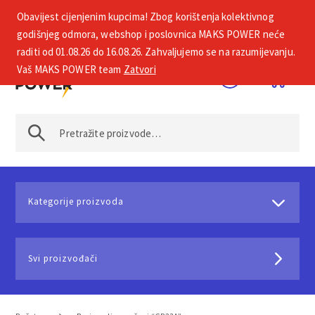
Obavijest cijenjenim kupcima! Zbog korištenja kolektivnog
+385 1 2002 575
godišnjeg odmora, webshop i poslovnica MAKS POWER neće
raditi od 01.08.26 do 16.08.26. Zahvaljujemo se na razumijevanju.
Vaš MAKS POWER team
Zatvori
Kategorije proizvoda
Svi proizvođači