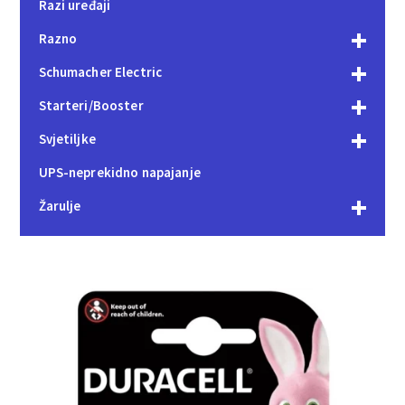
Razi uređaji
Razno
Schumacher Electric
Starteri/Booster
Svjetiljke
UPS-neprekidno napajanje
Žarulje