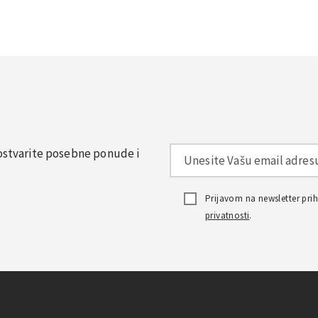
, ostvarite posebne ponude i
Prijavom na newsletter pr
privatnosti
.