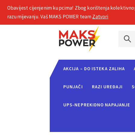
Obavijest cijenjenim kupcima! Zbog korištenja kolektivno
+385 1 2002 575
razumijevanju. Vaš MAKS POWER team
Zatvori
AKCIJA – DO ISTEKA ZALIHA
PUNJAČI
RAZI UREĐAJI
S
UPS-NEPREKIDNO NAPAJANJE