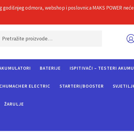
g godišnjeg odmora, webshop i poslovnica MAKS POWER neće rad
O nama
Č
AKUMULATORI
BATERIJE
ISPITIVAČI – TESTERI AKUM
CHUMACHER ELECTRIC
STARTERI/BOOSTER
SVJETILJ
ŽARULJE