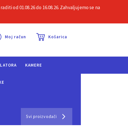
iti od 01.08.26 do 16.08.26. Zahvaljujemo se na
esta pitanja
Kontakt
Moj račun
Košarica
ULATORA
KAMERE
KE
Svi proizvođači