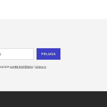
ihvaćam
uvjete korištenja
i
izjavu o