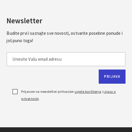
Newsletter
Budite prvi i saznajte sve novosti, ostvarite posebne ponude i
još puno toga!
Prijavom na newsletter prihvaćam
uvjete korištenja
i
izjavu o
privatnosti
.