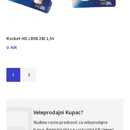
Rocket HD LR06 2Bl 1,5V
0.40
€
1
2
Veleprodajni Kupac?
Nudimo razne prednosti za veleprodajne
kupce. Registrirajte se i ostvarite VP cijene!