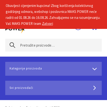
Obavijest cijenjenim kupcima! Zbog korištenja kolektivnog
+385 1 2002 575
godišnjeg odmora, webshop i poslovnica MAKS POWER neće
raditi od 01.08.26 do 16.08.26. Zahvaljujemo se na razumijevanju.
Vaš MAKS POWER team
Zatvori
Kategorije proizvoda
Svi proizvođači