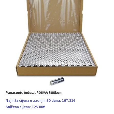
Panasonic indus.LR06/AA 500kom
Najniža cijena u zadnjih 30 dana:
167.31
€
Snižena cijena:
125.00
€