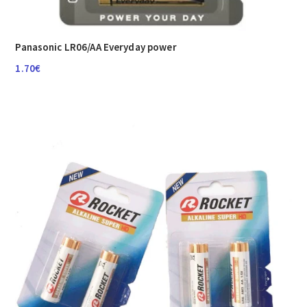
Panasonic LR06/AA Everyday power
1.70
€