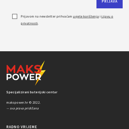
Prijavom na newsletter prihvaćam
uvjete korištenja
i
izjavu o
privatnosti
.
Specijalizirani baterijski centar
makspower.hr © 2022.
— sva prava pridržana
RADNO VRIJEME