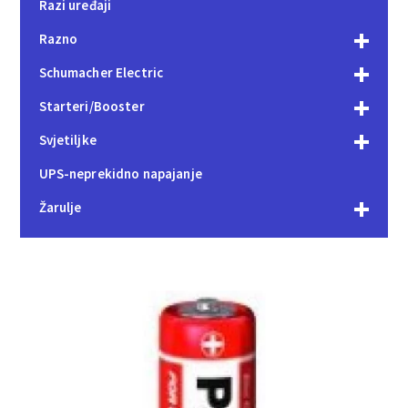
Razi uređaji
Razno
Schumacher Electric
Starteri/Booster
Svjetiljke
UPS-neprekidno napajanje
Žarulje