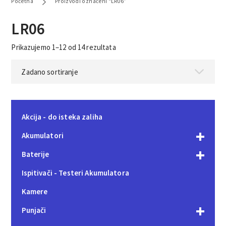
Početna
Proizvodi označeni “LR06”
LR06
Prikazujemo 1–12 od 14 rezultata
Akcija - do isteka zaliha
Akumulatori
Baterije
Ispitivači - Testeri Akumulatora
Kamere
Punjači