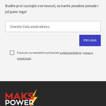
Budite prvi i saznajte sve novosti, ostvarite posebne ponude i
još puno toga!
Prijavom na newsletter prihvaćam
uvjete korištenja
i
izjavu o
privatnosti
.