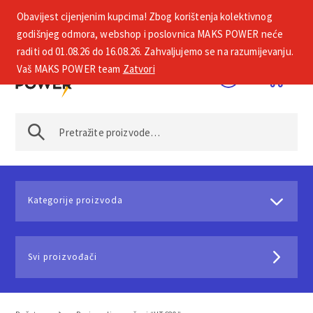
Obavijest cijenjenim kupcima! Zbog korištenja kolektivnog
+385 1 2002 575
godišnjeg odmora, webshop i poslovnica MAKS POWER neće
raditi od 01.08.26 do 16.08.26. Zahvaljujemo se na razumijevanju.
Vaš MAKS POWER team
Zatvori
Kategorije proizvoda
Svi proizvođači