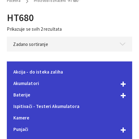
Početna
Proizvodi označeni “HT680”
HT680
Prikazuje se svih 2 rezultata
Akcija - do isteka zaliha
Akumulatori
Baterije
Ispitivači - Testeri Akumulatora
Kamere
Punjači