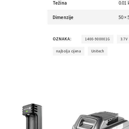
Težina
0.01 
Dimenzije
50 ×
OZNAKA:
1400-900001G
3.7V
najbolja cijena
Unitech