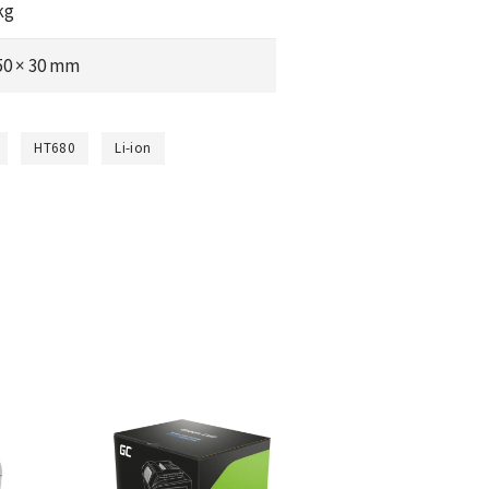
kg
 50 × 30 mm
HT680
Li-ion