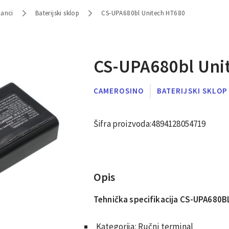
lanci
Baterijski sklop
CS-UPA680bl Unitech HT680
CS-UPA680bl Uni
CAMEROSINO
BATERIJSKI SKLOP
Šifra proizvoda:
4894128054719
Opis
Tehnička specifikacija
CS-UPA680B
Kategorija:
Ručni terminal