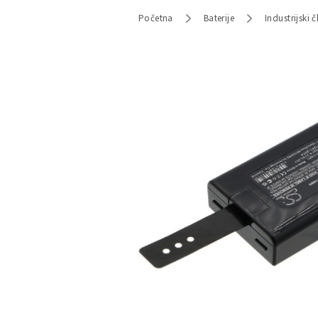
Početna
Baterije
Industrijski č