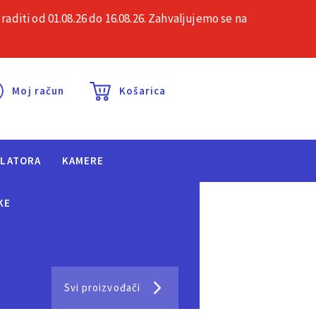
iti od 01.08.26 do 16.08.26. Zahvaljujemo se na
esta pitanja
Kontakt
Moj račun
Košarica
ULATORA
KAMERE
KE
Svi proizvođači