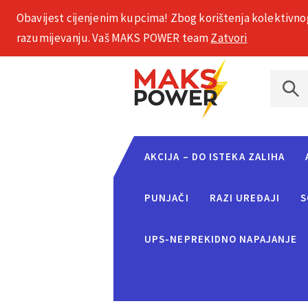
Obavijest cijenjenim kupcima! Zbog korištenja kolektivno
+385 1 2002 575
razumijevanju. Vaš MAKS POWER team
Zatvori
AKCIJA – DO ISTEKA ZALIHA
PUNJAČI
RAZI UREĐAJI
S
UPS-NEPREKIDNO NAPAJANJE