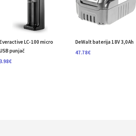
Everactive LC-100 micro
DeWalt baterija 18V 3,0Ah
USB punjač
47.78
€
3.98
€