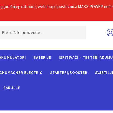
g godišnjeg odmora, webshop i poslovnica MAKS POWER neće rad
O nama
Č
AKUMULATORI
BATERIJE
ISPITIVAČI – TESTERI AKUM
CHUMACHER ELECTRIC
STARTERI/BOOSTER
SVJETILJ
ŽARULJE