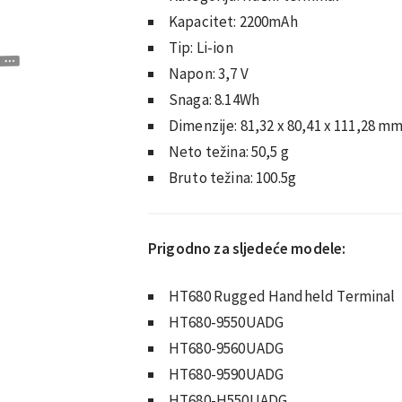
Kapacitet:
2200mAh
Tip:
Li-ion
Napon: 3,7
V
Snaga:
8.14Wh
Dimenzije:
81,32 x 80,41 x 111,28 m
Neto težina:
50,5 g
Bruto težina:
100.5g
Prigodno za sljedeće modele:
HT680 Rugged Handheld Terminal
HT680-9550UADG
HT680-9560UADG
HT680-9590UADG
HT680-H550UADG