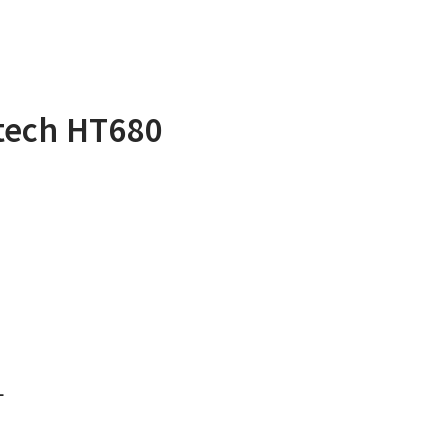
tech HT680
L