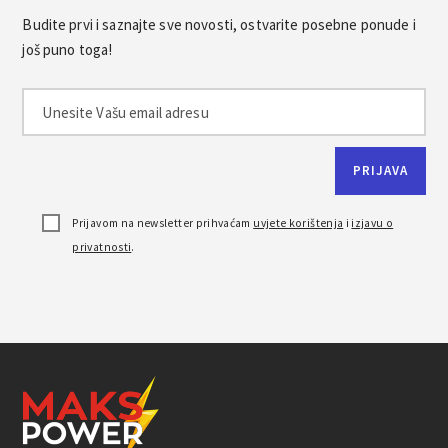
Budite prvi i saznajte sve novosti, ostvarite posebne ponude i
još puno toga!
Prijavom na newsletter prihvaćam
uvjete korištenja
i
izjavu o
privatnosti
.