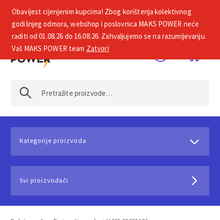
Obavijest cijenjenim kupcima! Zbog korištenja kolektivnog
+385 1 2002 575
godišnjeg odmora, webshop i poslovnica MAKS POWER neće
raditi od 01.08.26 do 16.08.26. Zahvaljujemo se na razumijevanju.
Vaš MAKS POWER team
Zatvori
Kategorije proizvoda
Svi proizvođači