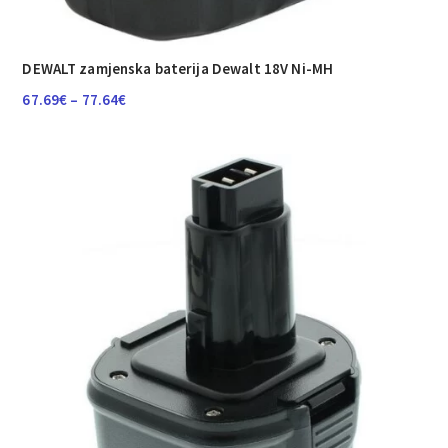
DEWALT zamjenska baterija Dewalt 18V Ni-MH
Raspon
67.69
€
–
77.64
€
cijena:
od
67.69€
do
77.64€