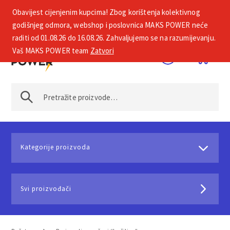
Obavijest cijenjenim kupcima! Zbog korištenja kolektivnog
+385 1 2002 575
godišnjeg odmora, webshop i poslovnica MAKS POWER neće
raditi od 01.08.26 do 16.08.26. Zahvaljujemo se na razumijevanju.
Vaš MAKS POWER team
Zatvori
Kategorije proizvoda
Svi proizvođači