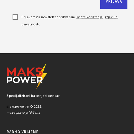
Prijavom na newsletter prihvaćam
uvjete korištenja
i
izjavu o
privatnosti
.
Specijalizirani baterijski centar
makspower.hr © 2022.
— sva prava pridržana
RADNO VRIJEME