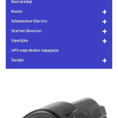
Razi uređaji
Razno
Schumacher Electric
Starteri/Booster
Svjetiljke
UPS-neprekidno napajanje
Žarulje