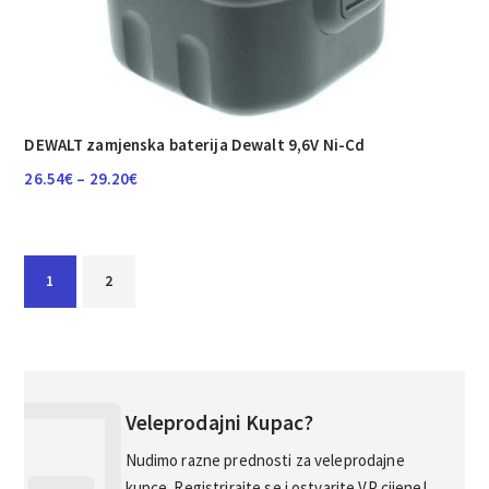
DEWALT zamjenska baterija Dewalt 9,6V Ni-Cd
Raspon
26.54
€
–
29.20
€
cijena:
od
26.54€
1
2
do
29.20€
Veleprodajni Kupac?
Nudimo razne prednosti za veleprodajne
kupce. Registrirajte se i ostvarite VP cijene!