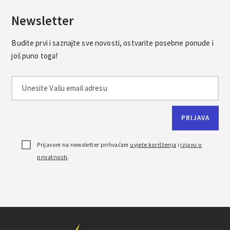
Newsletter
Budite prvi i saznajte sve novosti, ostvarite posebne ponude i
još puno toga!
Prijavom na newsletter prihvaćam
uvjete korištenja
i
izjavu o
privatnosti
.