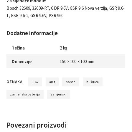
Za sljedeće modele:
Bosch 32609, 32609-RT, GDR 9.6V, GSR 9.6 Nova verzija, GSR 9.6-
1, GSR 9.6-2, GSR 9.6V, PSR 960
Dodatne informacije
Težina
2 kg
Dimenzije
150 × 100 × 100 mm
OZNAKA:
9.6V
alat
bosch
bušilica
zamjenska baterija
zamjenski
Povezani proizvodi