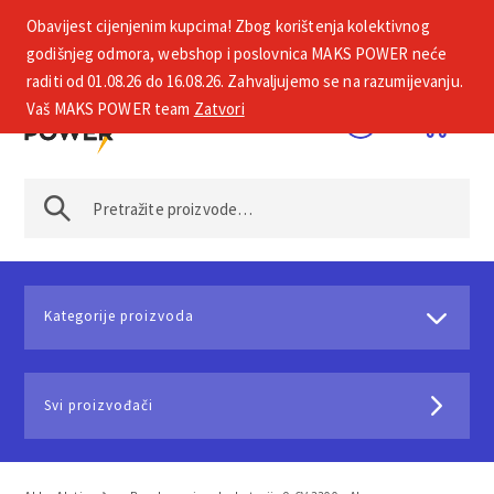
Obavijest cijenjenim kupcima! Zbog korištenja kolektivnog
+385 1 2002 575
godišnjeg odmora, webshop i poslovnica MAKS POWER neće
raditi od 01.08.26 do 16.08.26. Zahvaljujemo se na razumijevanju.
Vaš MAKS POWER team
Zatvori
Kategorije proizvoda
Svi proizvođači