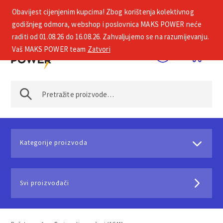
Obavijest cijenjenim kupcima! Zbog korištenja kolektivnog
+385 1 2002 575
godišnjeg odmora, webshop i poslovnica MAKS POWER neće
raditi od 01.08.26 do 16.08.26. Zahvaljujemo se na razumijevanju.
Vaš MAKS POWER team
Zatvori
Kategorije proizvoda
Svi proizvođači