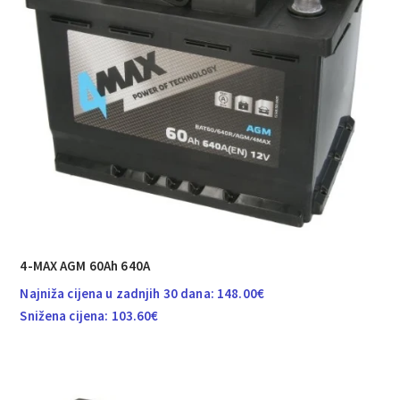
4-MAX AGM 60Ah 640A
Najniža cijena u zadnjih 30 dana:
148.00
€
Snižena cijena:
103.60
€