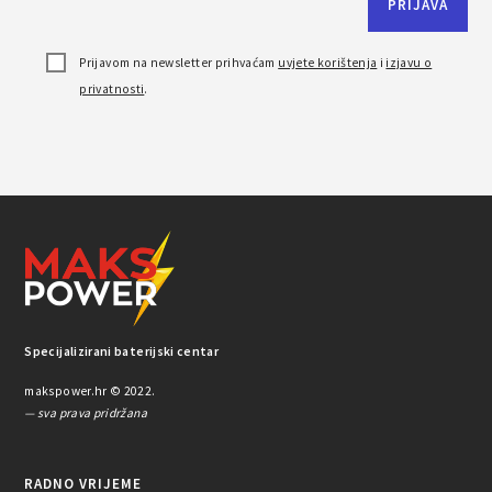
Prijavom na newsletter prihvaćam
uvjete korištenja
i
izjavu o
privatnosti
.
Specijalizirani baterijski centar
makspower.hr © 2022.
— sva prava pridržana
RADNO VRIJEME