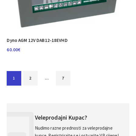
Dyno AGM 12V DAB12-18EVHD
60.00
€
1
2
…
7
Veleprodajni Kupac?
Nudimo razne prednosti za veleprodajne
kupce. Registrirajte se i ostvarite VP cijene!