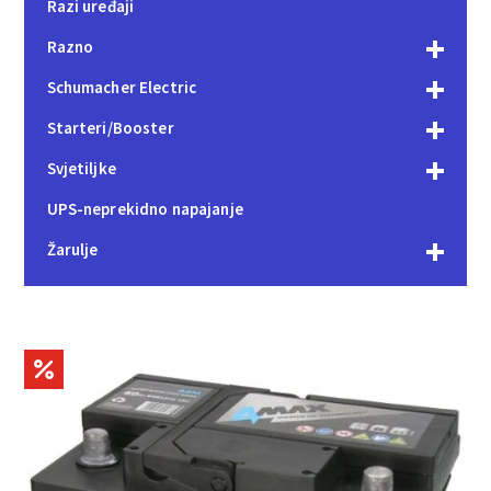
Razi uređaji
Razno
Schumacher Electric
Starteri/Booster
Svjetiljke
UPS-neprekidno napajanje
Žarulje