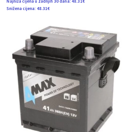
Najniža cijena u zadnjih 30 dana:
48.31
€
Snižena cijena:
48.31
€