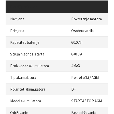
Detalji proizvoda
Namjena
Pokretanje motora
Primjena
Osobna vozila
Kapacitet baterije
60.0 Ah
Struja hladnog starta
640.0 A
Proizvođač akumulatora
4MAX
Tip akumulatora
Pokretački /
AGM
Polaritet akumulatora
D+
Model akumulatora
START&STOP AGM
Održavanje
Bez održavanja