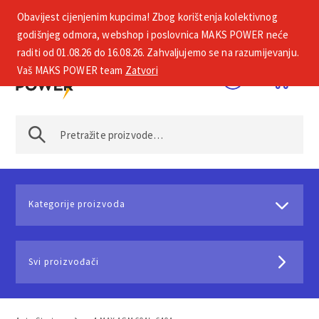
Obavijest cijenjenim kupcima! Zbog korištenja kolektivnog
+385 1 2002 575
godišnjeg odmora, webshop i poslovnica MAKS POWER neće
raditi od 01.08.26 do 16.08.26. Zahvaljujemo se na razumijevanju.
Vaš MAKS POWER team
Zatvori
Kategorije proizvoda
Svi proizvođači