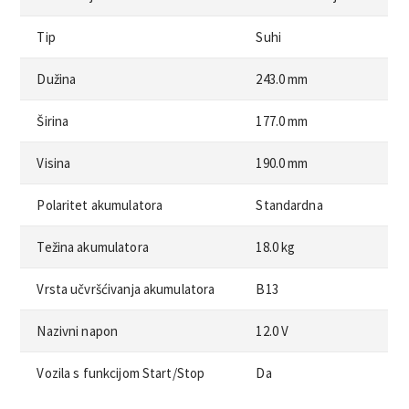
Tip
Suhi
Dužina
243.0 mm
Širina
177.0 mm
Visina
190.0 mm
Polaritet akumulatora
Standardna
Težina akumulatora
18.0 kg
Vrsta učvršćivanja akumulatora
B13
Nazivni napon
12.0 V
Vozila s funkcijom Start/Stop
Da