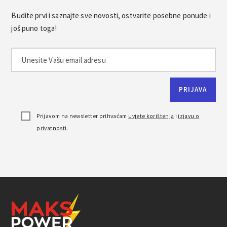
Budite prvi i saznajte sve novosti, ostvarite posebne ponude i
još puno toga!
Prijavom na newsletter prihvaćam
uvjete korištenja
i
izjavu o
privatnosti
.