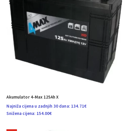
Akumulator 4-Max 125Ah X
Najniža cijena u zadnjih 30 dana:
134.71
€
Snižena cijena:
154.00
€