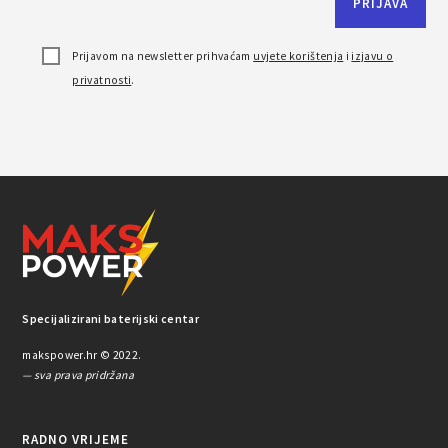
Prijavom na newsletter prihvaćam
uvjete korištenja
i
izjavu o
privatnosti
.
Specijalizirani baterijski centar
makspower.hr © 2022.
— sva prava pridržana
RADNO VRIJEME