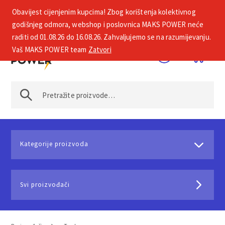
Obavijest cijenjenim kupcima! Zbog korištenja kolektivnog
+385 1 2002 575
godišnjeg odmora, webshop i poslovnica MAKS POWER neće
raditi od 01.08.26 do 16.08.26. Zahvaljujemo se na razumijevanju.
Vaš MAKS POWER team
Zatvori
Kategorije proizvoda
Svi proizvođači