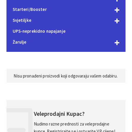
Starteri/Booster
Svjetiljke
UPS-neprekidno napajanje
Žarulje
Nisu pronađeni proizvodi koji odgovaraju vašem odabiru.
Veleprodajni Kupac?
Nudimo razne prednosti za veleprodajne
kupce. Registrirajte se i ostvarite VP cijene!