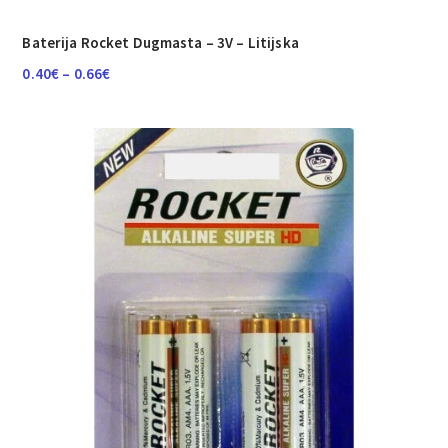
Baterija Rocket Dugmasta – 3V – Litijska
Raspon
0.40
€
–
0.66
€
cijena:
od
0.40€
do
0.66€