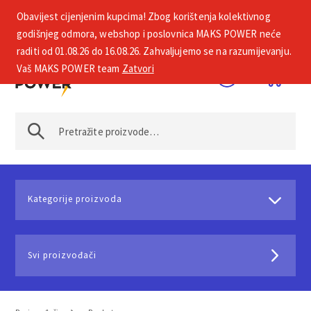
Obavijest cijenjenim kupcima! Zbog korištenja kolektivnog
+385 1 2002 575
godišnjeg odmora, webshop i poslovnica MAKS POWER neće
raditi od 01.08.26 do 16.08.26. Zahvaljujemo se na razumijevanju.
Vaš MAKS POWER team
Zatvori
Kategorije proizvoda
Svi proizvođači