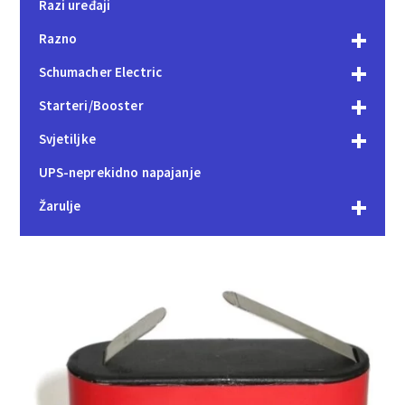
Razi uređaji
Razno
Schumacher Electric
Starteri/Booster
Svjetiljke
UPS-neprekidno napajanje
Žarulje