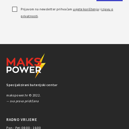
Prijavom na newsletter prihvaćam
uvjete korištenja
i
izjavu o
privatnosti
.
Specijalizirani baterijski centar
makspower.hr © 2022.
— sva prava pridržana
RADNO VRIJEME
Pon - Pet: 08:00 - 16:00