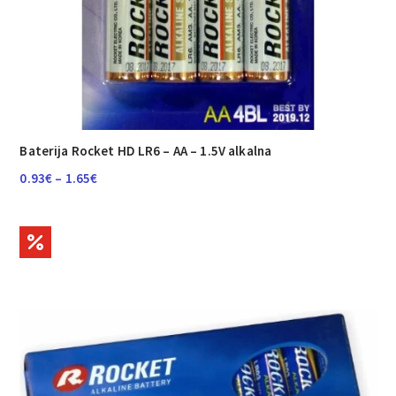
Baterija Rocket HD LR6 – AA – 1.5V alkalna
Raspon
0.93
€
–
1.65
€
cijena:
od
0.93€
do
1.65€