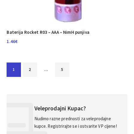
Baterija Rocket R03 – AAA – NimH punjiva
1.46
€
1
2
…
5
Veleprodajni Kupac?
Nudimo razne prednosti za veleprodajne
kupce. Registrirajte se i ostvarite VP cijene!