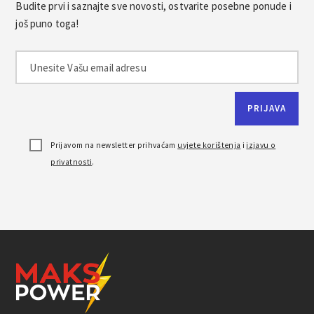
Budite prvi i saznajte sve novosti, ostvarite posebne ponude i
još puno toga!
Prijavom na newsletter prihvaćam
uvjete korištenja
i
izjavu o
privatnosti
.