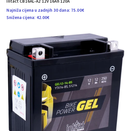
Intact CB16AL-A2 12V 16Ah 120A
Najniža cijena u zadnjih 30 dana:
75.00
€
Snižena cijena:
42.00
€