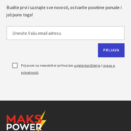
Budite prvi i saznajte sve novosti, ostvarite posebne ponude i
još puno toga!
Prijavom na newsletter prihvaćam
uvjete korištenja
i
izjavu o
privatnosti
.