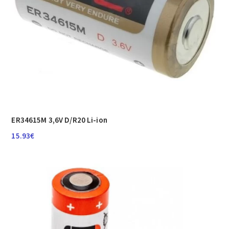
ER34615M 3,6V D/R20 Li-ion
15.93
€