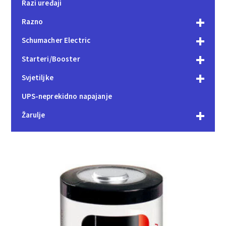
Razi uređaji
Razno
Schumacher Electric
Starteri/Booster
Svjetiljke
UPS-neprekidno napajanje
Žarulje