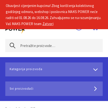
Obavijest cijenjenim kupcima! Zbog korištenja kolektivnog
+385 1 2002 575
godišnjeg odmora, webshop i poslovnica MAKS POWER neće
raditi od 01.08.26 do 16.08.26. Zahvaljujemo se na razumijevanju.
Vaš MAKS POWER team
Zatvori
Kategorije proizvoda
Svi proizvođači