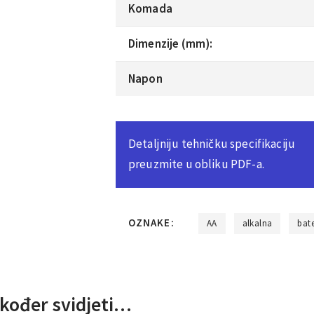
Komada
Dimenzije (mm):
Napon
Detaljniju tehničku specifikaciju
preuzmite u obliku PDF-a.
OZNAKE:
AA
alkalna
bate
kođer svidjeti…