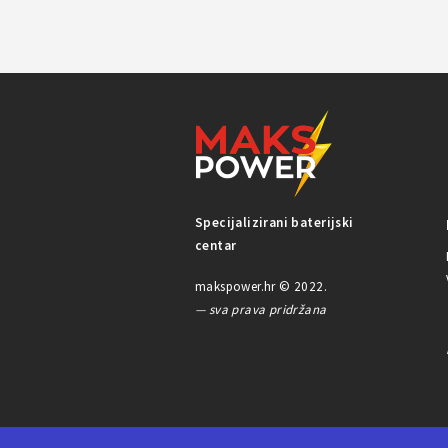
Specijalizirani baterijski
centar
makspower.hr © 2022.
— sva prava pridržana