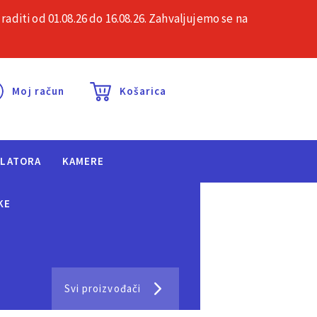
iti od 01.08.26 do 16.08.26. Zahvaljujemo se na
esta pitanja
Kontakt
Moj račun
Košarica
ULATORA
KAMERE
KE
Svi proizvođači