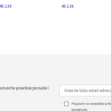
45.13
€
45.13
€
, ostvarite posebne ponude i
Prijavom na newsletter pr
privatnosti
.