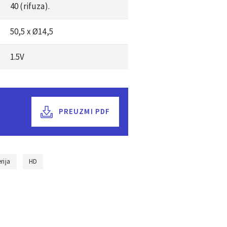
40 (rifuza).
50,5 x Ø14,5
1.5V
PREUZMI PDF
rija
HD