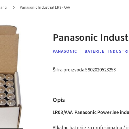
lanci
Panasonic Industrial LR3- AAA
Panasonic Indust
PANASONIC
BATERIJE
INDUSTRI
Šifra proizvoda:
5902020523253
Opis
LR03/AAA Panasonic Powerline indu
Alkalne baterije za profesionalnu /