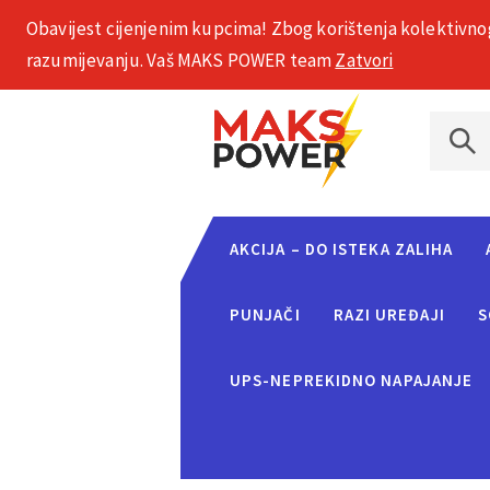
Obavijest cijenjenim kupcima! Zbog korištenja kolektivno
+385 1 2002 575
razumijevanju. Vaš MAKS POWER team
Zatvori
AKCIJA – DO ISTEKA ZALIHA
PUNJAČI
RAZI UREĐAJI
S
UPS-NEPREKIDNO NAPAJANJE