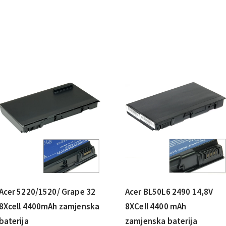
Acer 5220/­1520/­ Grape 32
Acer BL50L6 2490 14,8V
8Xcell 4400mAh zamjenska
8XCell 4400 mAh
baterija
zamjenska baterija