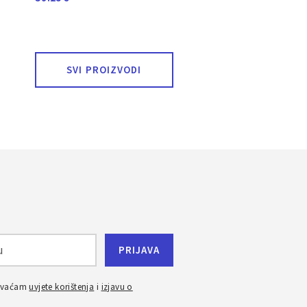
SVI PROIZVODI
ihvaćam
uvjete korištenja
i
izjavu o