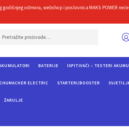
g godišnjeg odmora, webshop i poslovnica MAKS POWER neće rad
O nama
Č
AKUMULATORI
BATERIJE
ISPITIVAČI – TESTERI AKUM
CHUMACHER ELECTRIC
STARTERI/BOOSTER
SVJETILJ
ŽARULJE