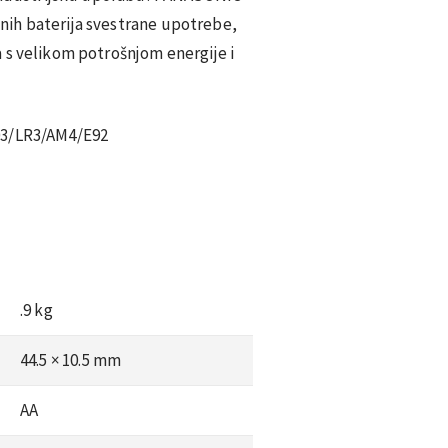
ih baterija svestrane upotrebe,
 s velikom potrošnjom energije i
3/LR3/AM4/E92
.9 kg
44.5 × 10.5 mm
AA