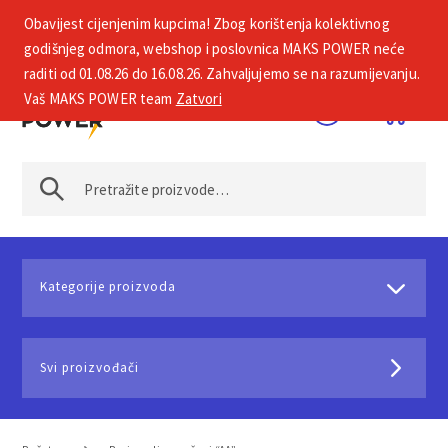
Obavijest cijenjenim kupcima! Zbog korištenja kolektivnog
+385 1 2002 575
godišnjeg odmora, webshop i poslovnica MAKS POWER neće
raditi od 01.08.26 do 16.08.26. Zahvaljujemo se na razumijevanju.
Vaš MAKS POWER team
Zatvori
Kategorije proizvoda
Svi proizvođači