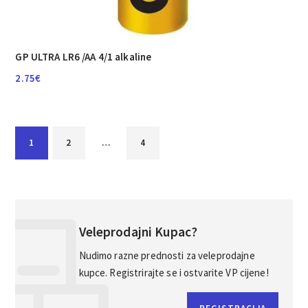
GP ULTRA LR6 /AA 4/1 alkaline
2.75
€
1
2
…
4
Veleprodajni Kupac?
Nudimo razne prednosti za veleprodajne
kupce. Registrirajte se i ostvarite VP cijene!