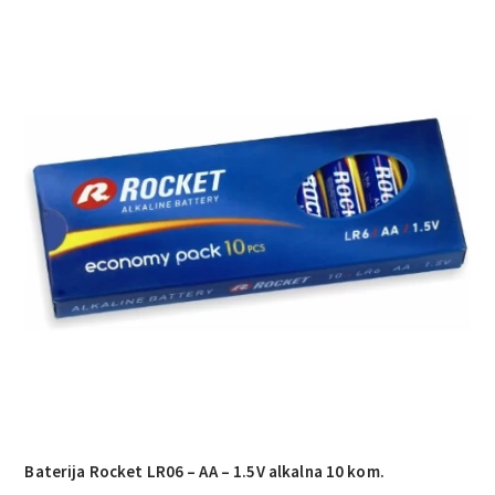
0.93€
do
1.65€
Baterija Rocket LR06 – AA – 1.5V alkalna 10 kom.