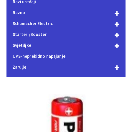
Razi uređaji
Razno
Schumacher Electric
Starteri/Booster
Svjetiljke
UPS-neprekidno napajanje
Žarulje