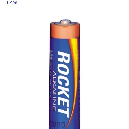
1.99
€