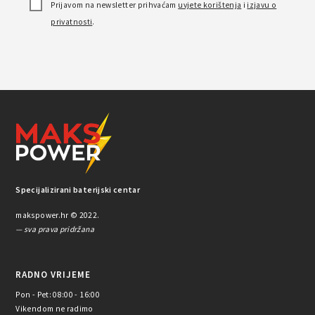
Prijavom na newsletter prihvaćam
uvjete korištenja
i
izjavu o
privatnosti
.
Specijalizirani baterijski centar
makspower.hr © 2022.
— sva prava pridržana
RADNO VRIJEME
Pon - Pet: 08:00 - 16:00
Vikendom ne radimo