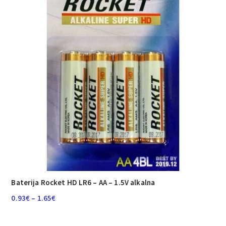
Baterija Rocket HD LR6 – AA – 1.5V alkalna
Raspon
0.93
€
–
1.65
€
cijena:
od