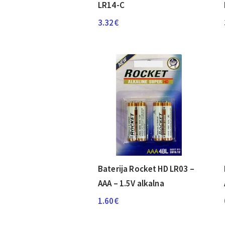
LR14-C
3.32
€
Baterija Rocket HD LR03 –
AAA – 1.5V alkalna
1.60
€