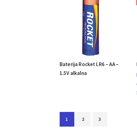
Baterija Rocket LR6 – AA –
1.5V alkalna
1
2
3