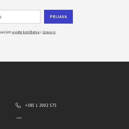
ihvaćam
uvjete korištenja
i
izjavu o
+385 1 2002 575
Kontaktirajte nas