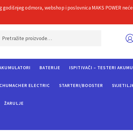
g godišnjeg odmora, webshop i poslovnica MAKS POWER neće rad
O nama
Č
AKUMULATORI
BATERIJE
ISPITIVAČI – TESTERI AKUM
CHUMACHER ELECTRIC
STARTERI/BOOSTER
SVJETILJ
ŽARULJE