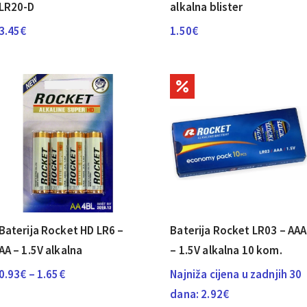
LR20-D
alkalna blister
3.45
€
1.50
€
Baterija Rocket HD LR6 –
Baterija Rocket LR03 – AAA
AA – 1.5V alkalna
– 1.5V alkalna 10 kom.
Raspon
0.93
€
–
1.65
€
Najniža cijena u zadnjih 30
cijena:
dana:
2.92
€