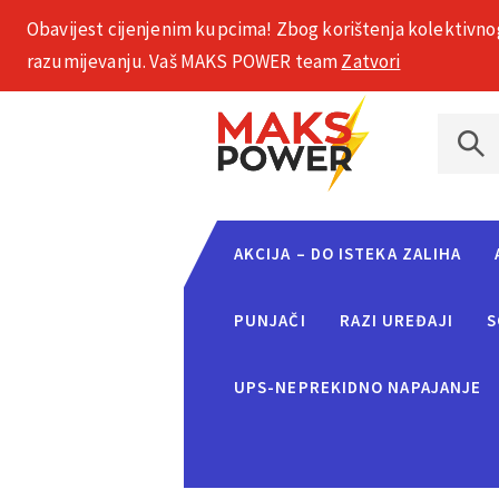
Obavijest cijenjenim kupcima! Zbog korištenja kolektivno
+385 1 2002 575
razumijevanju. Vaš MAKS POWER team
Zatvori
AKCIJA – DO ISTEKA ZALIHA
PUNJAČI
RAZI UREĐAJI
S
UPS-NEPREKIDNO NAPAJANJE