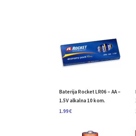
Baterija Rocket LR06 – AA –
1.5V alkalna 10 kom.
1.99
€