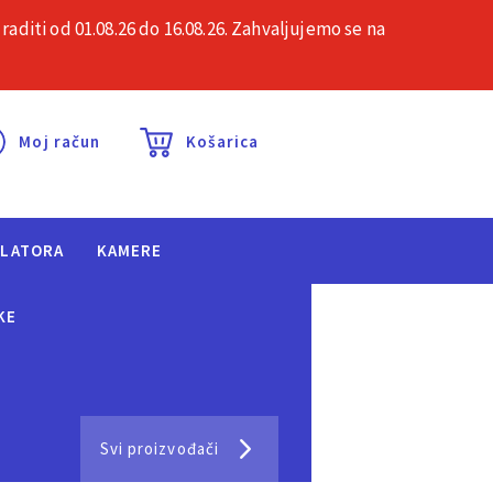
iti od 01.08.26 do 16.08.26. Zahvaljujemo se na
esta pitanja
Kontakt
Moj račun
Košarica
ULATORA
KAMERE
KE
Svi proizvođači