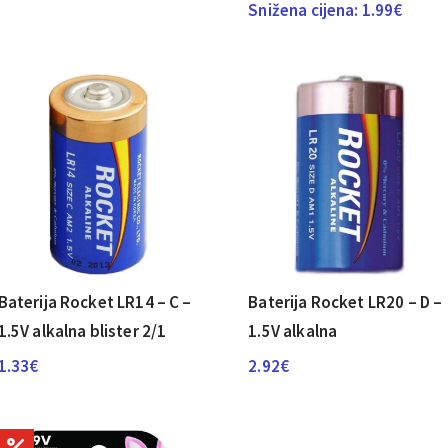
od
Snižena cijena:
1.99
€
0.93€
do
1.65€
Baterija Rocket LR14 – C –
Baterija Rocket LR20 – D –
1.5V alkalna blister 2/1
1.5V alkalna
1.33
€
2.92
€