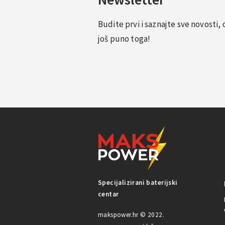
Budite prvi i saznajte sve novosti
još puno toga!
Specijalizirani baterijski
centar
makspower.hr © 2022.