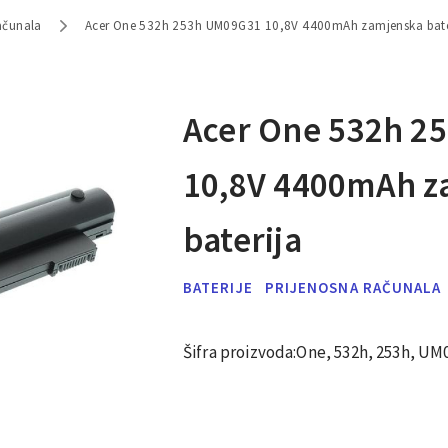
ačunala
Acer One 532h 253h UM09G31 10,8V 4400mAh zamjenska bate
Acer One 532h 2
10,8V 4400mAh z
baterija
BATERIJE
PRIJENOSNA RAČUNALA
Šifra proizvoda:
One, 532h, 253h, UM