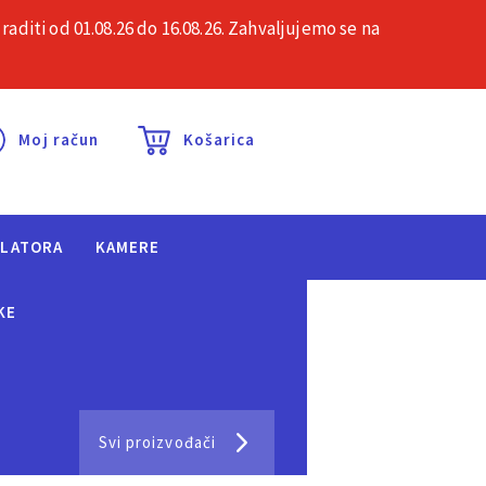
iti od 01.08.26 do 16.08.26. Zahvaljujemo se na
esta pitanja
Kontakt
Moj račun
Košarica
ULATORA
KAMERE
KE
Svi proizvođači