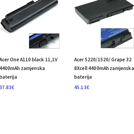
Acer One A110 black 11,1V
Acer 5220/­1520/­ Grape 32
4400mAh zamjenska
8Xcell 4400mAh zamjenska
baterija
baterija
37.83
€
45.13
€