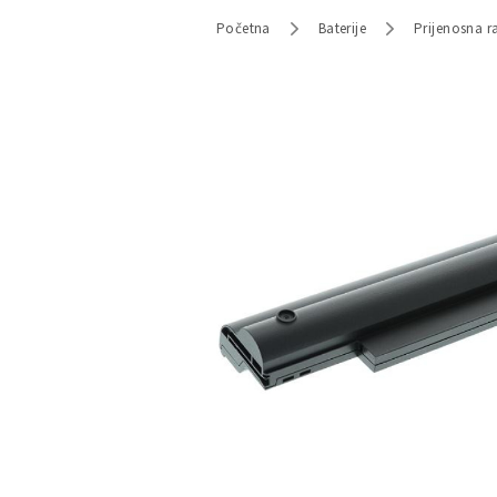
Početna
Baterije
Prijenosna r