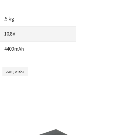
.5 kg
10.8V
4400mAh
zamjenska