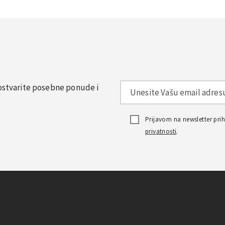
, ostvarite posebne ponude i
Prijavom na newsletter pr
privatnosti
.