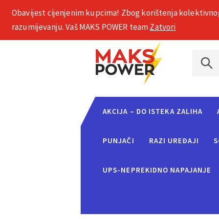
Obavijest cijenjenim kupcima! Zbog korištenja kolektivno
+385 1 2002 575
razumijevanju. Vaš MAKS POWER team
Zatvori
AKCIJA – DO ISTEKA ZALIHA
PUNJAČI
RAZI UREĐAJI
S
UPS-NEPREKIDNO NAPAJANJE