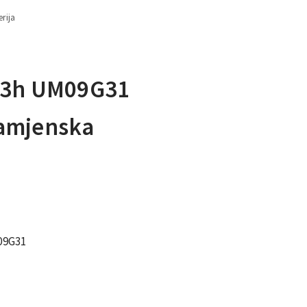
rija
53h UM09G31
amjenska
09G31