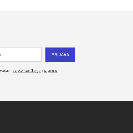
ihvaćam
uvjete korištenja
i
izjavu o