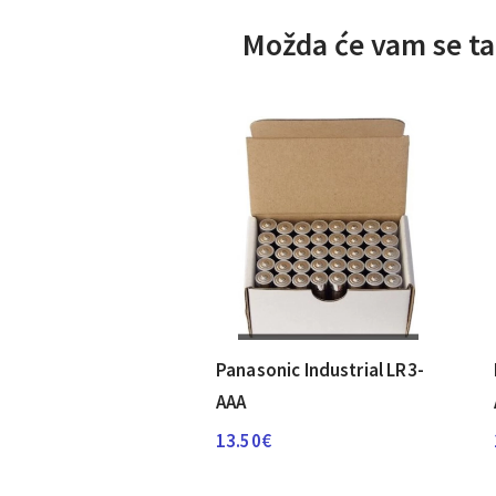
Možda će vam se ta
Panasonic Industrial LR3-
AAA
13.50
€