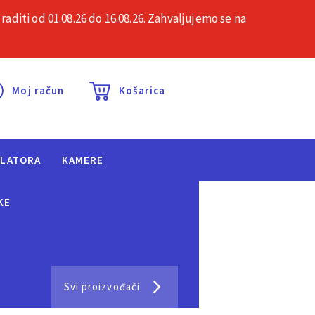
iti od 01.08.26 do 16.08.26. Zahvaljujemo se na
esta pitanja
Kontakt
Moj račun
Košarica
ULATORA
KAMERE
KE
Svi proizvođači