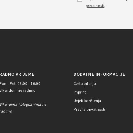
privatnosti
.
RADNO VRIJEME
DODATNE INFORMACIJE
Pon - Pet: 08:00 - 16:00
Česta pitanja
Vikendom ne radimo
Imprint
Uvjeti korištenja
Vikendima i blagdanima ne
Pravila privatnosti
radimo