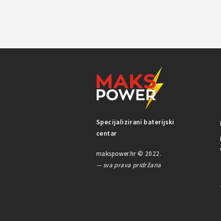
Specijalizirani baterijski
centar
makspower.hr © 2022.
— sva prava pridržana