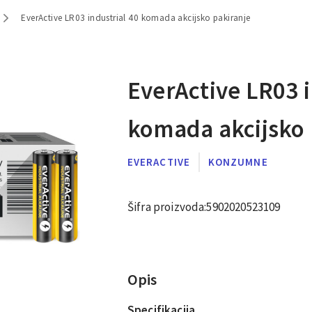
EverActive LR03 industrial 40 komada akcijsko pakiranje
EverActive LR03 i
komada akcijsko 
EVERACTIVE
KONZUMNE
Šifra proizvoda:
5902020523109
Opis
Specifikacija