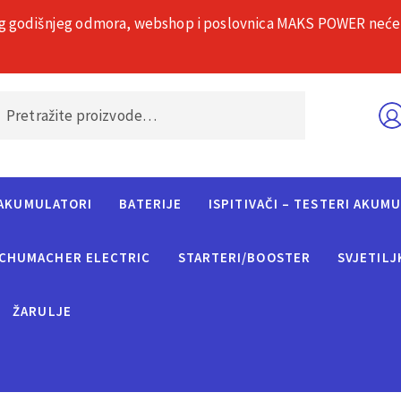
g godišnjeg odmora, webshop i poslovnica MAKS POWER neće rad
O nama
Č
AKUMULATORI
BATERIJE
ISPITIVAČI – TESTERI AKUM
CHUMACHER ELECTRIC
STARTERI/BOOSTER
SVJETILJ
ŽARULJE