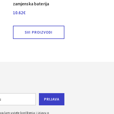
zamjenska baterija
10.62
€
SVI PROIZVODI
ihvaćam
uvjete korištenja
i
izjavu o