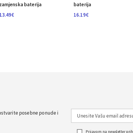
zamjenska baterija
baterija
13.49
€
16.19
€
, ostvarite posebne ponude i
Prijavom na newsletter pr