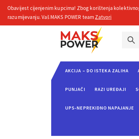
Obavijest cijenjenim kupcima! Zbog korištenja kolektivno
+385 1 2002 575
razumijevanju. Vaš MAKS POWER team
Zatvori
AKCIJA – DO ISTEKA ZALIHA
PUNJAČI
RAZI UREĐAJI
S
UPS-NEPREKIDNO NAPAJANJE