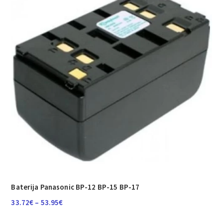
Baterija Panasonic BP-12 BP-15 BP-17
Raspon
33.72
€
–
53.95
€
cijena: