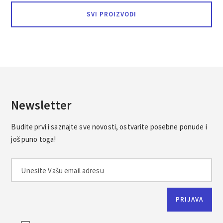
od
SVI PROIZVODI
33.72€
do
53.95€
Newsletter
Budite prvi i saznajte sve novosti, ostvarite posebne ponude i
još puno toga!