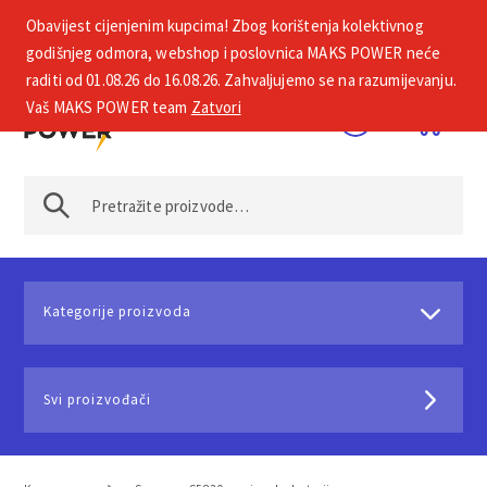
Obavijest cijenjenim kupcima! Zbog korištenja kolektivnog
+385 1 2002 575
godišnjeg odmora, webshop i poslovnica MAKS POWER neće
raditi od 01.08.26 do 16.08.26. Zahvaljujemo se na razumijevanju.
Vaš MAKS POWER team
Zatvori
Kategorije proizvoda
Svi proizvođači