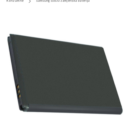
Konzumne
Samsung S5830 zamjenska baterija