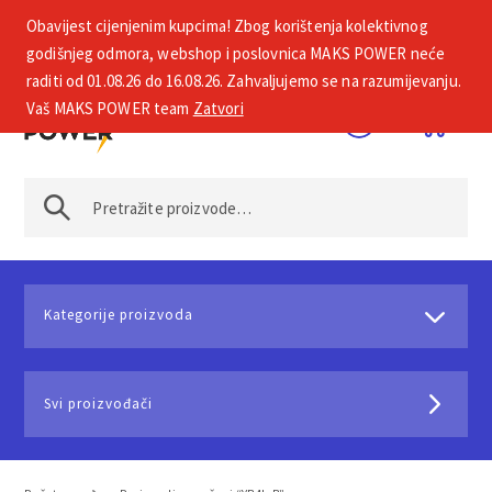
Obavijest cijenjenim kupcima! Zbog korištenja kolektivnog
+385 1 2002 575
godišnjeg odmora, webshop i poslovnica MAKS POWER neće
raditi od 01.08.26 do 16.08.26. Zahvaljujemo se na razumijevanju.
Vaš MAKS POWER team
Zatvori
Kategorije proizvoda
Svi proizvođači