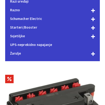
Razi uređaji
Razno
Schumacher Electric
Starteri/Booster
Svjetiljke
UPS-neprekidno napajanje
Žarulje