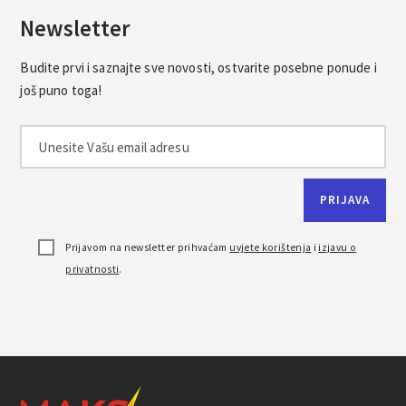
Newsletter
Budite prvi i saznajte sve novosti, ostvarite posebne ponude i
još puno toga!
Prijavom na newsletter prihvaćam
uvjete korištenja
i
izjavu o
privatnosti
.