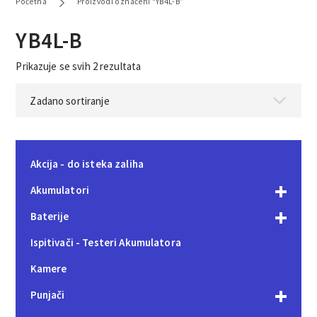
Početna
Proizvodi označeni “YB4L-B”
YB4L-B
Prikazuje se svih 2 rezultata
Akcija - do isteka zaliha
Akumulatori
Baterije
Ispitivači - Testeri Akumulatora
Kamere
Punjači