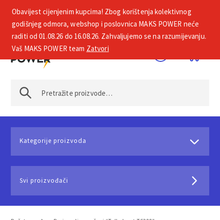
Obavijest cijenjenim kupcima! Zbog korištenja kolektivnog
+385 1 2002 575
godišnjeg odmora, webshop i poslovnica MAKS POWER neće
raditi od 01.08.26 do 16.08.26. Zahvaljujemo se na razumijevanju.
Vaš MAKS POWER team
Zatvori
Kategorije proizvoda
Svi proizvođači