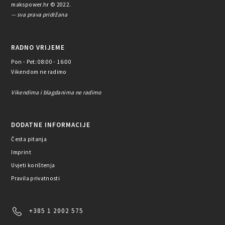
makspower.hr © 2022.
— sva prava pridržana
RADNO VRIJEME
Pon - Pet: 08:00 - 16:00
Vikendom ne radimo
Vikendima i blagdanima ne radimo
DODATNE INFORMACIJE
Česta pitanja
Imprint
Uvjeti korištenja
Pravila privatnosti
+385 1 2002 575