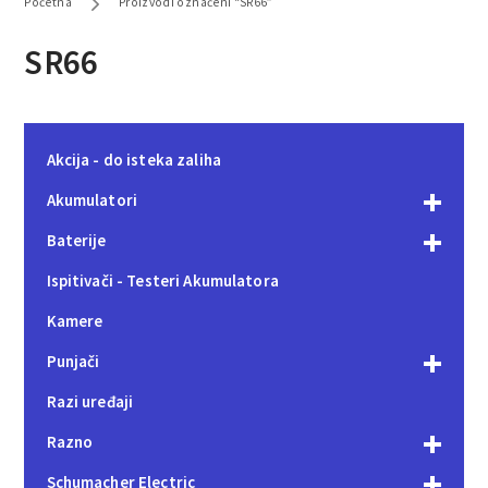
Početna
Proizvodi označeni “SR66”
SR66
Akcija - do isteka zaliha
Akumulatori
Baterije
Ispitivači - Testeri Akumulatora
Kamere
Punjači
Razi uređaji
Razno
Schumacher Electric