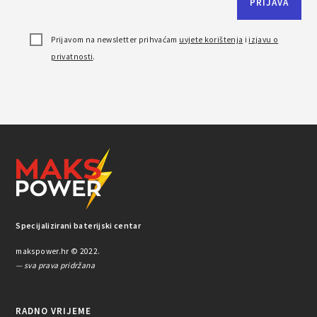
Prijavom na newsletter prihvaćam
uvjete korištenja
i
izjavu o
privatnosti
.
Specijalizirani baterijski centar
makspower.hr © 2022.
— sva prava pridržana
RADNO VRIJEME