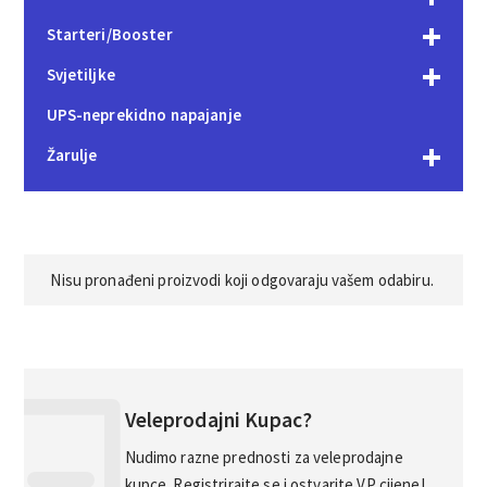
Starteri/Booster
Svjetiljke
UPS-neprekidno napajanje
Žarulje
Nisu pronađeni proizvodi koji odgovaraju vašem odabiru.
Veleprodajni Kupac?
Nudimo razne prednosti za veleprodajne
kupce. Registrirajte se i ostvarite VP cijene!