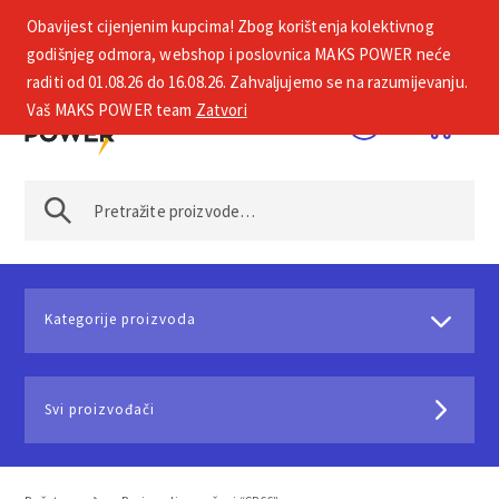
Obavijest cijenjenim kupcima! Zbog korištenja kolektivnog
+385 1 2002 575
godišnjeg odmora, webshop i poslovnica MAKS POWER neće
raditi od 01.08.26 do 16.08.26. Zahvaljujemo se na razumijevanju.
Vaš MAKS POWER team
Zatvori
Kategorije proizvoda
Svi proizvođači